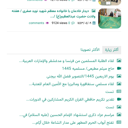
12715 views
0 comments
١٤٤٣/٠٤/٠٩
دیدار خادمان با خانواده معظم شهید نوید صفری / هفته
ولادت حضرت عبدالعظیم(ع) /...
9124 views
0 comments
١٤٤٣/٠٤/٠٩
أكثر زيارة
الأكثر تصويتا
لقاء الطلبة المسلمين من فرنسا و مدغشقر والإمارات العربية...
حاج میثم مطیعی/ مسلمیه 1445
یوم الاربعین 1445/التصویر فضل الله بیجنی
لقاء مسلمي سنغافورة وماليزيا مع الأمين العام للعتبة...
تست
تقدير تكريم حافظي القران الكريم المشاركين في الدورات...
تست
مراسم عزاء ذكرى استشهاد الإمام الحسين (عليه السلام) في...
تفتح أبواب الحرم المطهر على مدار السّاعة خلال أيّام...