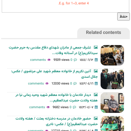
E.g. for 1+3, enter 4.
Related contents
تشرف جمعی از مادران شهدای دفاع مقدس به حرم حضرت
سیدالکریم(ع) در آستانه وفات...
9509 views
0 comments
١٤٤٤/٠٦/١٢
آئین تکریم از خانواده معظم شهید علی مرتضوی / عکس:
جلال اسدی
12030 views
0 comments
١٤٤٣/٠٤/١٦
دیدار خادمان با خانواده معظم شهید وحید زمانی نیا در
هفته ولادت حضرت عبدالعظیم...
9682 views
0 comments
١٤٤٣/٠٤/٠٧
حضور خادمان در مدرسه دخترانه بعثت / هفته ولادت
حضرت عبدالعظیم(ع) / عکس: نادری