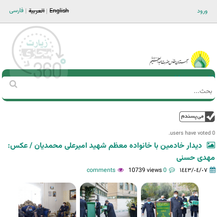
Jump to navigation
فارسی
ورود
English
العربية
Main men-AR
‏بحث
استمارة
البحث
فوق
0 users have voted.
دیدار خادمین با خانواده معظم شهید امیرعلی محمدیان / عکس:
مهدی حسنی
10739 views
0 comments
١٤٤٣/٠٤/٠٧