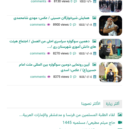
8130 views
0 comments
١٤٤٤/٠١/١٠
همایش شیرخوارگان حسینی / عکس: مهدی شامحمدی
8900 views
0 comments
١٤٤٤/٠١/٠٨
دهمین سوگواره سراسری احلی من العسل / اجتماع هیئت
های دانش آموزی شهرستان ری /...
8270 views
0 comments
١٤٤٤/٠١/٠٨
آیین رونمایی دومین سوگواره بین المللی ملت امام
حسین(ع) / عکس: اسدی
8375 views
0 comments
١٤٤٤/٠١/٠٤
أكثر زيارة
الأكثر تصويتا
لقاء الطلبة المسلمين من فرنسا و مدغشقر والإمارات العربية...
حاج میثم مطیعی/ مسلمیه 1445