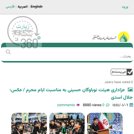
Jump to navigation
فارسی
ورود
English
العربية
Main men-AR
‏بحث
استمارة
البحث
فوق
0 users have voted.
عزاداری هیئت نوباوگان حسینی به مناسبت ایام محرم / عکس:
جلال اسدی
8880 views
0 comments
١٤٤٤/٠١/٠٦