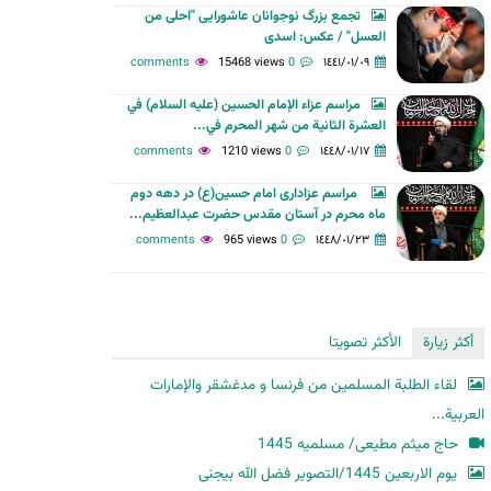
تجمع بزرگ نوجوانان عاشورایی "احلی من
ح
العسل" / عکس: اسدی
ث
15468 views
0 comments
١٤٤١/٠١/٠٩
مراسم عزاء الإمام الحسين (عليه السلام) في
العشرة الثانية من شهر المحرم في...
1210 views
0 comments
١٤٤٨/٠١/١٧
مراسم عزاداری امام حسین(ع) در دهه دوم
ماه محرم در آستان مقدس حضرت عبدالعظیم...
965 views
0 comments
١٤٤٨/٠١/٢٣
أكثر زيارة
الأكثر تصويتا
لقاء الطلبة المسلمين من فرنسا و مدغشقر والإمارات
العربية...
حاج میثم مطیعی/ مسلمیه 1445
یوم الاربعین 1445/التصویر فضل الله بیجنی