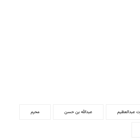
 عبدالعظیم
عبدالله بن حسن
محرم