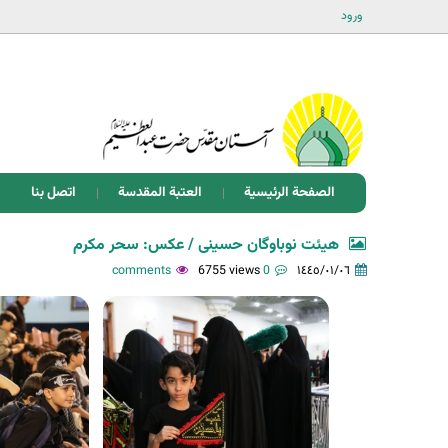
ورود
الصفحة الرئيسية
العتبة المقدسة
اتصل بنا
هیئت نوباوگان حسینی / عکس: سحر مکرم
6755 views
0 comments
١٤٤٥/٠١/٠٦