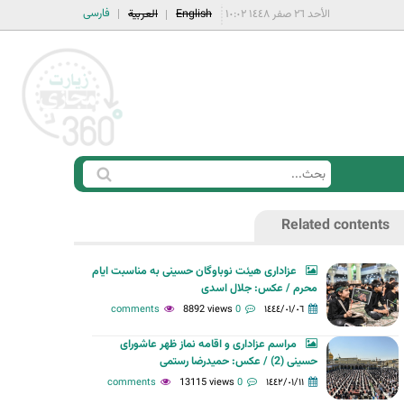
فارسی
الأحد ٢٦ صفر ١٤٤٨ ١٠:٠٢
English
العربية
ا
ب
س
ح
Related contents
ت
ث
م
عزاداری هیئت نوباوگان حسینی به مناسبت ایام
ا
محرم / عکس: جلال اسدی
ر
8892 views
0 comments
١٤٤٤/٠١/٠٦
ة
مراسم عزاداری و اقامه نماز ظهر عاشورای
ا
حسینی (2) / عکس: حمیدرضا رستمی
ل
13115 views
0 comments
١٤٤٢/٠١/١١
ب