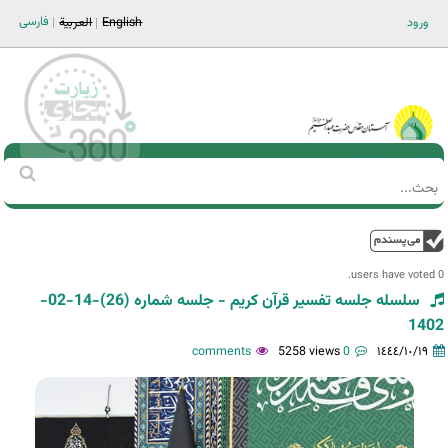
Jump to navigation
فارسی
ورود
English
العربية
Main men-AR
‏بحث
استمارة
البحث
فوق
0 users have voted.
سلسله جلسه تفسیر قرآن کریم - جلسه شماره (26)-14-02-
1402
5258 views
0 comments
١٤٤٤/١٠/١٩