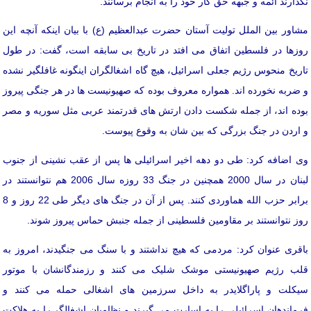
نگذارند ائمه و جبهه حق کار خود را به انجام برسانند.
مشاور بین الملل تولیت آستان حضرت عبدالعظیم (ع) با بیان اینکه آنچه این
روزها در فلسطین اتفاق می افتد در تاریخ بی سابقه است، گفت: در طول
تاریخ منحوس رژیم جعلی اسرائیل، هیچ گاه اشغالگران اینگونه غافلگیر نشده
و ضربه نخورده اند. همواره معروف بوده که صهیونیست ها در هر جنگی پیروز
بوده اند، از جمله شکست دادن ارتش های قدرتمند عربی مثل سوریه و مصر
و اردن در جنگ بزرگی که بین شان به وقوع پیوست.
وی اضافه کرد: طی دو دهه اخیر اسرائیلی ها پس از عقب نشینی از جنوب
لبنان در سال 2000 همچنین در جنگ 33 روزه سال 2006 هم نتوانستند در
برابر حزب الله هماوردی کنند. پس از آن در جنگ های دیگر طی 22 روز و 8
روز نتوانستند بر مقاومین فلسطینی از جمله جنبش حماس پیروز شوند.
باقری عنوان کرد: مردمی که هیچ نداشتند و با سنگ می جنگیدند، امروز به
قلب رژیم صهیونیستی موشک شلیک می کنند و رزمندگانشان با موتور
سیکلت و پاراگلایدر به داخل سرزمین های اشغالی حمله می کنند و
فرماندهان اسرائیلی را به اسارت می گیرند و نظامیان اشغالگر را به هلاکت