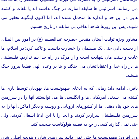
می رسانند. اسرائیلی ها سابقه اسارت در جنگ نداشته اند یا تلفات و کشته
هایی در این حد و اندازه ها متحمل نشده اند، اما اکنون اینگونه تحقیر می
شوند، پس این روزها شاهد اتفاقی بی سابقه در تاریخ هستیم.
مشاور ویژه تولیت آستان مقدس حضرت عبدالعظیم (ع) در امور بین الملل،
از دست دادن حتی یک مسلمان را خسارت دانست و تاکید کرد: در اسلام، ما
عادت و سنت مان شهادت است و از مرگ در راه خدا بیم نداریم. فلسطینی
ها در راه خدا و اعتقاداتشان می جنگند و بنا بر وعده الهی قطعا پیروز جنگ
هستند.
باقری ادامه داد: زمانی که به ادعای صهیونیست ها، یهودیان توسط نازی ها
کشته می شدند، آمریکایی ها و انگلیسی ها می توانستند آنها را در سرزمین
های خود پناه دهند، اما از کشورهای اروپایی و روسیه و دیگر اماکن، آنها را به
سرزمین فلسطینیان سرازیر کردند و آنجا را با این ادعا اشغال کردند، ولی
حتی نمی گذارند کسی راجع به قضیه هولوکاست صحبت کند.
وی افزود: صهیونیست ها حتی نمی دانند سرزمین شان و هویت اصلی شان