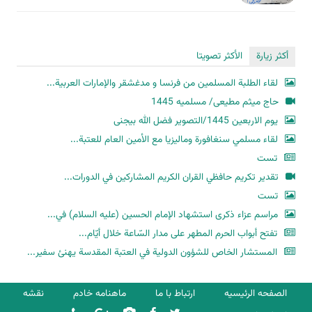
أكثر زيارة
الأكثر تصويتا
لقاء الطلبة المسلمين من فرنسا و مدغشقر والإمارات العربية...
حاج میثم مطیعی/ مسلمیه 1445
یوم الاربعین 1445/التصویر فضل الله بیجنی
لقاء مسلمي سنغافورة وماليزيا مع الأمين العام للعتبة...
تست
تقدير تكريم حافظي القران الكريم المشاركين في الدورات...
تست
مراسم عزاء ذكرى استشهاد الإمام الحسين (عليه السلام) في...
تفتح أبواب الحرم المطهر على مدار السّاعة خلال أيّام...
المستشار الخاص للشؤون الدولية في العتبة المقدسة يهنئ سفير...
الصفحه الرئیسیه
ارتباط با ما
ماهنامه خادم
نقشه