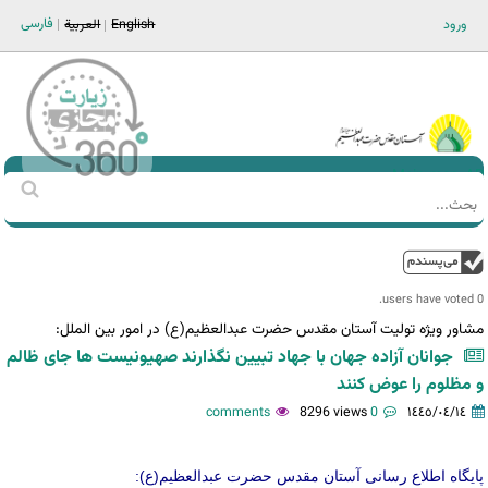
Jump to navigation
فارسی
ورود
English
العربية
Main men-AR
‏بحث
استمارة
البحث
فوق
0 users have voted.
مشاور ویژه تولیت آستان مقدس حضرت عبدالعظیم(ع) در امور بین الملل:
جوانان آزاده جهان با جهاد تبیین نگذارند صهیونیست ها جای ظالم
و مظلوم را عوض کنند
8296 views
0 comments
١٤٤٥/٠٤/١٤
پایگاه اطلاع رسانی آستان مقدس حضرت عبدالعظیم(ع):