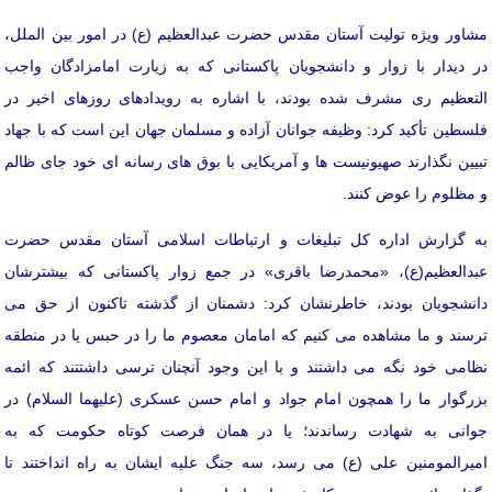
مشاور ویژه تولیت آستان مقدس حضرت عبدالعظیم (ع) در امور بین الملل،
در دیدار با زوار و دانشجویان پاکستانی که به زیارت امامزادگان واجب
التعظیم ری مشرف شده بودند، با اشاره به رویدادهای روزهای اخیر در
فلسطین تأکید کرد: وظیفه جوانان آزاده و مسلمان جهان این است که با جهاد
تبیین نگذارند صهیونیست ها و آمریکایی با بوق های رسانه ای خود جای ظالم
و مظلوم را عوض کنند.
به گزارش اداره کل تبلیغات و ارتباطات اسلامی آستان مقدس حضرت
عبدالعظیم(ع)، «محمدرضا باقری» در جمع زوار پاکستانی که بیشترشان
دانشجویان بودند، خاطرنشان کرد: دشمنان از گذشته تاکنون از حق می
ترسند و ما مشاهده می کنیم که امامان معصوم ما را در حبس یا در منطقه
نظامی خود نگه می داشتند و با این وجود آنچنان ترسی داشتتند که ائمه
بزرگوار ما را همچون امام جواد و امام حسن عسکری (علیهما السلام) در
جوانی به شهادت رساندند؛ یا در همان فرصت کوتاه حکومت که به
امیرالمومنین علی (ع) می رسد، سه جنگ علیه ایشان به راه انداختند تا