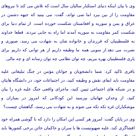
وی با بیان اینکه دنیای استکبار سالیان سال است که تلاش می کند تا نیروهای
مقاومت را از بین ببرد اما نمی تواند، گفت: می بینید که جبهه دشمن در
عراق و یمن و سوریه و افغانستان شکست خورده است. از تمام دنیا برای
شکست کمر مقاومت به سوریه آمدند اما راه به جایی نبردند. قطعا خداوند
به فلسطینیان که فرزندان و خانواده شان به شهادت می رسد، صبوری و
نصرت می دهد.از سویی همه ما وظیفه داریم از هر توانی که داریم برای
یاری فلسطینیان بهره ببریم، چه توان نظامی چه توان رسانه ای و چه مالی.
باقری تاکید کرد: شما دانشجویان و جوانان مؤمن در جنگ تبلیغاتی علیه
مقاومت باید ایفای نقش و وظیفه کنید، در اجتماعات خود، در دانشگاه هایتان
و در شبکه های اجتماعی تبیین کنید، ماجرای واقعی جنگ علیه غزه را بیان
کنید، از وجدان جهانیان بپرسید این کودکانی که امروز در بمباران و
موشکباران غزه تکه تکه می شوند و به شهادت می رسند، گناهشان چیست؟
وی در پایان گفت: امروز هر کسی این امکان را دارد که با گوشی همراه خود
افشاگری کند، علیه صهیونیست ها یا سران و حاکمان خائن برخی کشورها باید