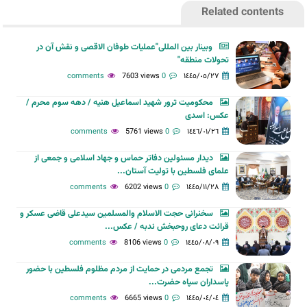
Related contents
وبینار بین المللی"عملیات طوفان الاقصی و نقش آن در
تحولات منطقه‌"
7603 views
0 comments
١٤٤٥/٠٥/٢٧
محکومیت ترور شهید اسماعیل هنیه / دهه سوم محرم /
عکس: اسدی
5761 views
0 comments
١٤٤٦/٠١/٢٦
دیدار مسئولین دفاتر حماس و جهاد اسلامی و جمعی از
علمای فلسطین با تولیت آستان...
6202 views
0 comments
١٤٤٥/١١/٢٨
سخنرانی حجت الاسلام والمسلمین سیدعلی قاضی عسکر و
قرائت دعای روحبخش ندبه / عکس...
8106 views
0 comments
١٤٤٥/٠٨/٠٩
تجمع مردمی در حمایت از مردم مظلوم فلسطین با حضور
پاسداران سپاه حضرت...
6665 views
0 comments
١٤٤٥/٠٤/٠٤