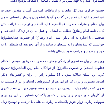
افشاگری کنید و با جهاد تبیین برای همگان صحنه را شفاف توضیح دهید.
حسین خرازی مدیرکل تبلیغات و ارتباطات اسلامی آستان مقدس حضرت
عبدالعظیم علیه السلام نیز در گفت و گو با دانشجویان و زوار پاکستانی ضمن
بیان مقام و منزلت حضرت عبدالعظیم علیه السلام و توصیه به قرائت متن
کامل نامه امام رضا(ع) خطاب به ایشان و عمل به آن در زندگی اجتماعی و
شخصی، با اشاره به آن یادآور شد : امام رضا(ع) از حضرت عبدالعظیم(ع)
خواستند که سلامشان را به شیعیان برسانند و از آنها بخواهند که شیطان را به
خود راه ندهند و مراقب نفوذ شیطان باشند.
وی پس از بیان مختصری از زندگی و منزلت حضرت حمزة بن موسی الکاظم
(علیهما السلام) و حضرت طاهر(ع) از نوادگان امام زین العابدین(ع) تصریح
کرد: این آستان سالانه میزبان 13 میلیون زائر از ایران و کشورهای دیگر
است. بیشترین زائران غیر ایرانی هم از کشورهای پاکستان و عراق هستند، به
نحوی که در ایام زیارت اربعین، در حدود دو هفته توفیق میزبانی تعداد کثیری
از کاروان های مردم و زائرین از کشور پاکستان هستیم. از این رو برای
سهولت زیارت زوار عزیز پاکستانی، زیارتنامه هایی با ترجمه و توضیح زبان