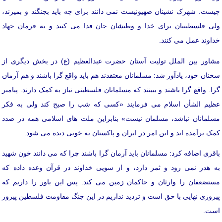
چیست. شهرک نشینان صهیونیست نمی دانند برای چه باید بجنگند و بمیرند،
ولی فلسطینیان برای خدا و وطنشان جان فدا می کنند و به فرمان جهاد
خداوند عمل می کنند.
مشاور بین الملل تولیت آستان حضرت عبدالعظیم (ع) در بخش دیگری از
سخنان خود، یادآور شد: مسلمانان معتقدند هم باید واقع گرا باشند و هم آرمان
گرا. واقع گرا باشند و ببینند که مسلمانان فلسطینی نیاز به کمک دارند. پیامبر
عظیم الشأن اسلام می فرمایند «کسی که شب را صبح کند ولی به فکر
مسلمانان نباشد، مسلمان نیست» بنابراین ملت های اسلامی همه در صدد
کمک برآمده اند و این امر در ایران و پاکستان به خوبی دیده می شود.
باقری اضافه کرد: مسلمانان باید آرمان گرا باشند چرا که می دانند خون شهید
به هدر نمی رود و ثمر دارد، و از سویی خداوند در قرآن وعده داده که
مستضعفان را وارثان و حاکمان زمین می کند. پس این باور را داریم که
پیروزی نهایی با حق است و تردید نداریم در این جنگ مقاومت فلسطین پیروز
است.