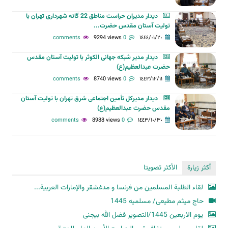
دیدار مدیران حراست مناطق 22 گانه شهرداری تهران با
تولیت آستان مقدس حضرت...
9294 views
0 comments
١٤٤٤/٠١/٢٠
دیدار مدیر شبکه جهانی الکوثر با تولیت آستان مقدس
حضرت عبدالعظیم(ع)
8740 views
0 comments
١٤٤٣/١٢/١١
دیدار مدیرکل تأمین اجتماعی شرق تهران با تولیت آستان
مقدس حضرت عبدالعظیم(ع)
8988 views
0 comments
١٤٤٣/١٠/٣٠
أكثر زيارة
الأكثر تصويتا
لقاء الطلبة المسلمين من فرنسا و مدغشقر والإمارات العربية...
حاج میثم مطیعی/ مسلمیه 1445
یوم الاربعین 1445/التصویر فضل الله بیجنی