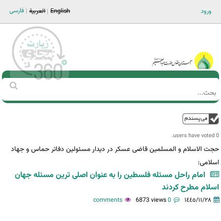
Jump to navigation
فارسی
ورود
English
العربية
Main men-AR
‏بحث
استمارة
البحث
فوق
0 users have voted.
حجت الاسلام و المسلمین قاضی عسکر در دیدار مسئولین دفاتر حماس و جهاد
اسلامی:
امام راحل مسئله فلسطین را به عنوان اصلی ترین مسئله جهان
اسلام مطرح کردند
6873 views
0 comments
١٤٤٥/١١/٢٨