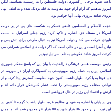
باعث شوند برخی از کشورها، دولت فلسطین را به رسمیت بشناسند. لیکن
امروز شاهدیم که آرام آرام جبهه مقاومت به قله نزدیک شده و به لطف الهی
بزودی شاهد پیروزی نهایی آنها خواهیم بود.
حجت الاسلام و المسلمین قاضی عسکر به شکست های پی در پی دولت
آمریکا در مسئله غزه اشاره و تاکید کرد: رژیم جعلی اسرائیل به سمت
نابودی حرکت می کند و دولت آمریکا نیز به دنبال طرحی برای آتش بس و
تبادل اُسَرا است و این در حالی است که اگر دولت های اسلامی همراهی می
کردند، امروز شاهد حکومتی به نام اسرائیل نبودیم.
رئیس موسسه علمی فرهنگی دارالحدیث با بیان این که پاسخ محکم جمهوری
اسلامی ایران به حمله رژیم صهیونیستی به کنسولگری ایران در سوریه، در
دنیا غوغا به پا کرد، اظهار داشت: اکنون جبهه مقاومت گسترش پیدا کرده و از
نواحی مختلف رژیم صهیونیستی را تحت فشار کمرشکن قرار داده اند و
ارتش و اقتصاد این رژیم در حال فروپاشی است.
وی در پایان با اشاره به شهدای مظلوم غزه، اظهار داشت: گرچه تا کنون در
این نبرد نابرابر حدود 36 هزار شهید و 80 هزار نفر مجروح شده اند اما همان