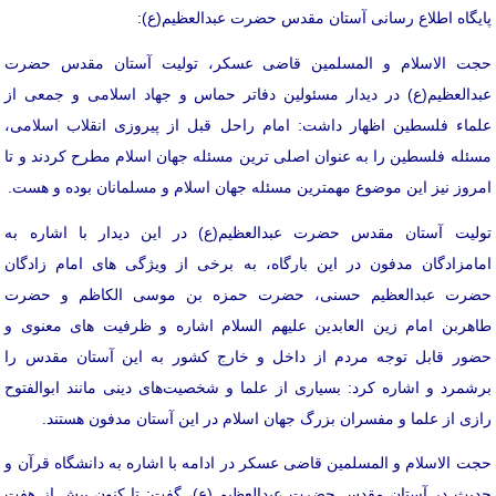
پایگاه اطلاع رسانی آستان مقدس حضرت عبدالعظیم(ع):
حجت الاسلام و المسلمین قاضی عسکر، تولیت آستان مقدس حضرت
عبدالعظیم(ع) در دیدار مسئولین دفاتر حماس و جهاد اسلامی و جمعی از
علماء فلسطین اظهار داشت: امام راحل قبل از پیروزی انقلاب اسلامی،
مسئله فلسطین را به عنوان اصلی ترین مسئله جهان اسلام مطرح کردند و تا
امروز نیز این موضوع مهمترین مسئله جهان اسلام و مسلمانان بوده و هست.
تولیت آستان مقدس حضرت عبدالعظیم(ع) در این دیدار با اشاره به
امامزادگان مدفون در این بارگاه، به برخی از ویژگی های امام زادگان
حضرت عبدالعظیم حسنی، حضرت حمزه بن موسی الکاظم و حضرت
طاهربن امام زین العابدین علیهم السلام اشاره و ظرفیت های معنوی و
حضور قابل توجه مردم از داخل و خارج کشور به این آستان مقدس را
برشمرد و اشاره کرد: بسیاری از علما و شخصیت‌های دینی مانند ابوالفتوح
رازی از علما و مفسران بزرگ جهان اسلام در این آستان مدفون هستند.
حجت الاسلام و المسلمین قاضی عسکر در ادامه با اشاره به دانشگاه قرآن و
حدیث در آستان مقدس حضرت عبدالعظیم (ع)، گفت: تا کنون بیش از هفت