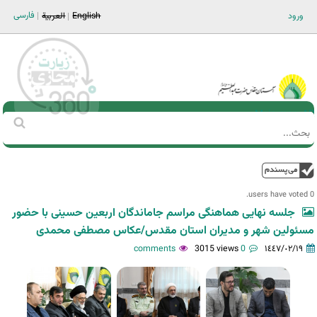
Jump to navigation
فارسی
ورود
English
العربية
Main men-AR
‏بحث
استمارة
البحث
فوق
0 users have voted.
جلسه نهایی هماهنگی مراسم جاماندگان اربعین حسینی با حضور
مسئولین شهر و مدیران استان مقدس/عکاس مصطفی محمدی
3015 views
0 comments
١٤٤٧/٠٢/١٩