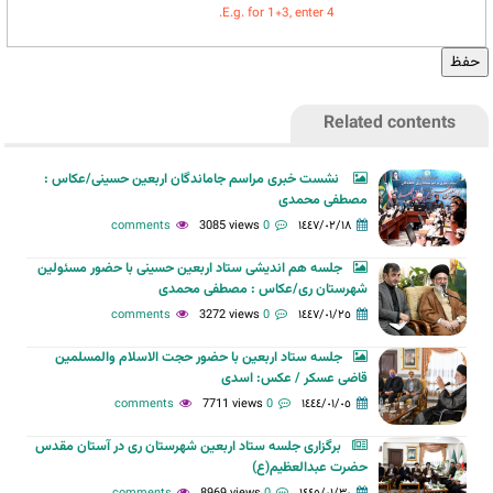
E.g. for 1+3, enter 4.
Related contents
نشست خبری مراسم جاماندگان اربعین حسینی/عکاس :
مصطفی محمدی
3085 views
0 comments
١٤٤٧/٠٢/١٨
جلسه هم اندیشی ستاد اربعین حسینی با حضور مسئولین
شهرستان ری/عکاس : مصطفی محمدی
3272 views
0 comments
١٤٤٧/٠١/٢٥
جلسه ستاد اربعین با حضور حجت الاسلام والمسلمین
قاضی عسکر / عکس: اسدی
7711 views
0 comments
١٤٤٤/٠١/٠٥
برگزاری جلسه ستاد اربعین شهرستان ری در آستان مقدس
حضرت عبدالعظیم(ع)