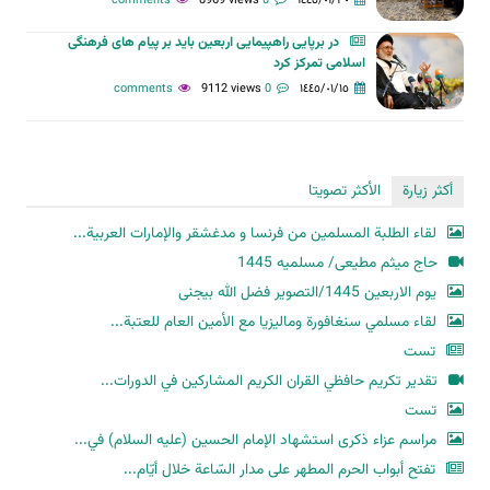
8969 views
0 comments
١٤٤٥/٠١/٣٠
در برپایی راهپیمایی اربعین باید بر پیام های فرهنگی
اسلامی تمرکز کرد
9112 views
0 comments
١٤٤٥/٠١/١٥
أكثر زيارة
الأكثر تصويتا
لقاء الطلبة المسلمين من فرنسا و مدغشقر والإمارات العربية...
حاج میثم مطیعی/ مسلمیه 1445
یوم الاربعین 1445/التصویر فضل الله بیجنی
لقاء مسلمي سنغافورة وماليزيا مع الأمين العام للعتبة...
تست
تقدير تكريم حافظي القران الكريم المشاركين في الدورات...
تست
مراسم عزاء ذكرى استشهاد الإمام الحسين (عليه السلام) في...
تفتح أبواب الحرم المطهر على مدار السّاعة خلال أيّام...