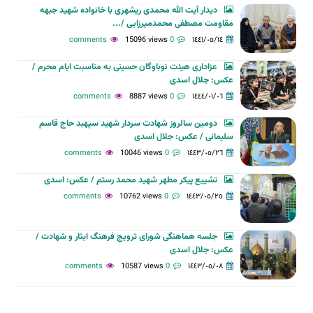
دیدار آیت الله محمدی ریشهری با خانواده شهید جبهه
مقاومت مصطفی محمدمیرزایی /...
15096 views
0 comments
١٤٤١/٠٥/١٤
عزاداری هیئت نوباوگان حسینی به مناسبت ایام محرم /
عکس: جلال اسدی
8887 views
0 comments
١٤٤٤/٠١/٠٦
دومین سالروز شهادت سردار شهید سپهبد حاج قاسم
سلیمانی / عکس: جلال اسدی
10046 views
0 comments
١٤٤٣/٠٥/٢٦
تشییع پیکر مطهر شهید محمد رستم / عکس: اسدی
10762 views
0 comments
١٤٤٣/٠٥/٢٥
جلسه هماهنگی شورای ترویج فرهنگ ایثار و شهادت /
عکس: جلال اسدی
10587 views
0 comments
١٤٤٣/٠٥/٠٨