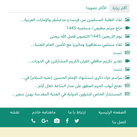
أكثر زيارة
الأكثر تصويتا
لقاء الطلبة المسلمين من فرنسا و مدغشقر والإمارات العربية...
حاج میثم مطیعی/ مسلمیه 1445
یوم الاربعین 1445/التصویر فضل الله بیجنی
لقاء مسلمي سنغافورة وماليزيا مع الأمين العام للعتبة...
تست
تقدير تكريم حافظي القران الكريم المشاركين في الدورات...
تست
مراسم عزاء ذكرى استشهاد الإمام الحسين (عليه السلام) في...
تفتح أبواب الحرم المطهر على مدار السّاعة خلال أيّام...
المستشار الخاص للشؤون الدولية في العتبة المقدسة يهنئ سفير...
الصفحه الرئیسیه
ارتباط با ما
ماهنامه خادم
نقشه
اتصل بنا