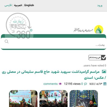
Jump to navigation
فارسی
ورود
English
العربية
Main men-AR
‏بحث
استمارة
البحث
فوق
0 users have voted.
مراسم گرامیداشت سپهبد شهید حاج قاسم سلیمانی در مصلی ری
/ عکس: اسدی
12195 views
0 comments
١٤٤١/٠٥/١٣