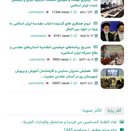
برگزاری بیست و سومین نشست كارگروه قرآنی و فرهنگی
عتبات ايران اسلامی
11344 views
0 comments
١٤٤١/٠٦/٣٠
لزوم همکاری های گسترده اعتاب مقدسه ایران اسلامی به
ویژه در حوزه بین الملل
8181 views
0 comments
١٤٤٤/١١/٠٣
تشریح برنامه‌های «پنجمین اجلاسیه آستان‌های مقدس و
بقاع متبرکه ایران اسلامی»
9903 views
0 comments
١٤٤٣/٠٥/٠٩
همایش مدیران مدارس و کارشناسان آموزش و پرورش
شهرستان ری در آستان مقدس حضرت...
10097 views
0 comments
١٤٤٣/٠٤/١٠
أكثر زيارة
الأكثر تصويتا
لقاء الطلبة المسلمين من فرنسا و مدغشقر والإمارات العربية...
حاج میثم مطیعی/ مسلمیه 1445