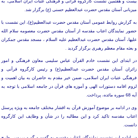
بیست و هفتمین نشست كارگروه قرآنی و فرهنگی عتبات ايران اسلامی، به
میزبانی آستان مقدس حضرت عبدالعظیم حسنی (ع) برگزار شد.
به گزارش روابط عمومی آستان مقدس حضرت عبدالعظیم(ع)، این نشست با
حضور نمايندگان اعتاب مقدسه از آستان مقدس حضرت معصومه سلام الله
علیها، آستان مقدس حضرت عبدالعظيم عليه السلام ، مسجد مقدس جمکران
و بعثه مقام معظم رهبری برگزار گردید .
در ابتدای این نشست خادم القرآن عباس سليمی معاون فرهنگی و امور
زائران آستان مقدس حضرت عبدالعظیم(ع) و رئيس كارگروه قرآنی و
فرهنگی عتبات ايران اسلامی، ضمن خیر مقدم به حاضران به بیان اهمیت و
لزوم اقامه دستورات الهی و آموزه های قرآن در جامعه اسلامی با توجه به
آیه 68 سوره مائده، پرداخت.
وی در ادامه بر موضوع آموزش قرآن به اقشار مختلف جامعه به ویژه پرسنل
اعتاب مقدسه تاکید کرد و این مطالبه را در شأن و وظایف این کارگروه
دانست.
در ادامه این نشست نمایندگان اعتاب مقدسه به گفت و گو و بررسی طرح