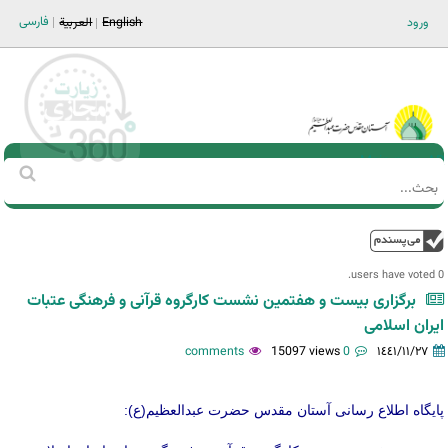
Jump to navigation
فارسی
ورود
English
العربية
Main men-AR
‏بحث
استمارة
البحث
فوق
0 users have voted.
برگزاری بیست و هفتمین نشست كارگروه قرآنی و فرهنگی عتبات
ايران اسلامی
15097 views
0 comments
١٤٤١/١١/٢٧
پایگاه اطلاع رسانی آستان مقدس حضرت عبدالعظیم(ع):