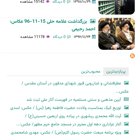
۱۳۹۸/۱۰/۲۹
0 دیدگاه
15142 مشاهده
بزرگداشت علامه حلی 15-11-96 عکاس:
احمد رحیمی
۱۳۹۶/۱۱/۲۴
0 دیدگاه
11178 مشاهده
پربازدیدترین
محبوب‌ترین
عطرافشانی و غبارروبی قبور شهدای مدفون در آستان مقدس /
عکس...
آیین مذهبی و سنتی مسلمیه در فهرست آثار ملی ثبت شد
توزیع کیک بمناسبت ولادت حضرت فاطمه زهرا (س) / عکس: اسدی
آیت الله محمدی ریشهری در پیاده روی اربعین حسینی(ع) /
آغاز عزاداری دهه اول محرم در مسجد جامع حرم مطهر/ عکس:...
ویژه برنامه مبعث حضرت رسول اکرم(ص) / عکس: مهدی شامحمدی