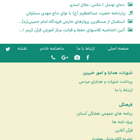
دعای توسل / عکس: جلال اسدی
زیارتنامه حضرت عبدالعظیم (ع) با نوای حاج مهدی سماواتی
استقبال از مسافرین پروازهای خارجی فرودگاه امام خمینی(ره)...
آئین اختتامیه کلاسهای حفظ و قرائت مرکز آموزش قرآن کریم /...
صفحه اصلی
ارتباط با ما
ماهنامه خادم
نقشه
نذورات، هدایا و امور خیرین
پرداخت نذورات و هدایای مردمی
ارتباط با ما
فرهنگی
برنامه های عمومی هفتگی آستان
ویژه نامه ها
قرآن آنلاین
نشریه الکترونیکی محدث