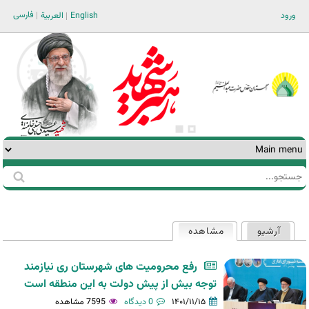
Jump to navigation
فارسی
ورود
English
العربية
جستجو
فرم
جستجو
آرشیو
مشاهده
(لبه فعال)
تب‌های
اولیه
رفع محرومیت های شهرستان ری نیازمند
توجه بیش از پیش دولت به این منطقه است
۱۴۰۱/۱۱/۱۵
0 دیدگاه
7595 مشاهده