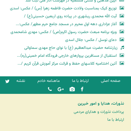
آیین مذهبی و سنتی مسلمیه در فهرست آثار ملی ثبت شد
توزیع کیک بمناسبت ولادت حضرت فاطمه زهرا (س) / عکس: اسدی
آیت الله محمدی ریشهری در پیاده روی اربعین حسینی(ع) /
آغاز عزاداری دهه اول محرم در مسجد جامع حرم مطهر/ عکس:...
ویژه برنامه مبعث حضرت رسول اکرم(ص) / عکس: مهدی شامحمدی
دعای توسل / عکس: جلال اسدی
زیارتنامه حضرت عبدالعظیم (ع) با نوای حاج مهدی سماواتی
استقبال از مسافرین پروازهای خارجی فرودگاه امام خمینی(ره)...
آئین اختتامیه کلاسهای حفظ و قرائت مرکز آموزش قرآن کریم /...
صفحه اصلی
ارتباط با ما
ماهنامه خادم
نقشه
نذورات، هدایا و امور خیرین
پرداخت نذورات و هدایای مردمی
ارتباط با ما