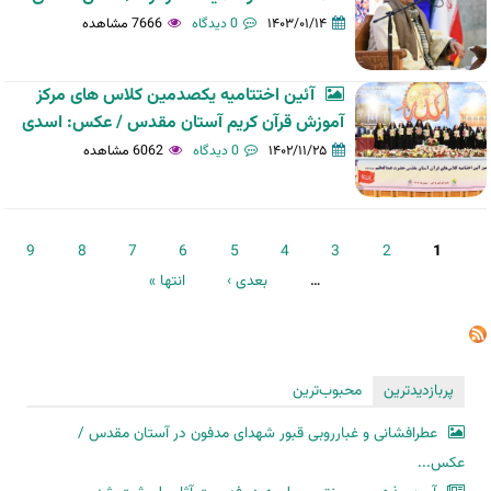
۱۴۰۳/۰۱/۱۴
0 دیدگاه
7666 مشاهده
آئین اختتامیه یکصدمین کلاس های مرکز
آموزش قرآن کریم آستان مقدس / عکس: اسدی
۱۴۰۲/۱۱/۲۵
0 دیدگاه
6062 مشاهده
صفحه‌ها
9
8
7
6
5
4
3
2
1
…
بعدی ›
انتها »
پربازدیدترین
محبوب‌ترین
عطرافشانی و غبارروبی قبور شهدای مدفون در آستان مقدس /
عکس...