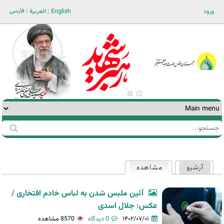
Jump to navigation
فارسی
ورود
English
العربية
جستجو
فرم
جستجو
آرشیو
مشاهده
(لبه فعال)
تب‌های
اولیه
آئین ملبس شدن به لباس خادم افتخاری /
عکس: جلال اسدی
۱۴۰۲/۰۷/۰۱
0 دیدگاه
8570 مشاهده