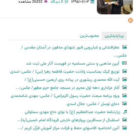
۱۳۹۵/۰۷/۰۳
0 دیدگاه
26332 مشاهده
پربازدیدترین
محبوب‌ترین
عطرافشانی و غبارروبی قبور شهدای مدفون در آستان مقدس /
عکس...
آیین مذهبی و سنتی مسلمیه در فهرست آثار ملی ثبت شد
توزیع کیک بمناسبت ولادت حضرت فاطمه زهرا (س) / عکس: اسدی
آیت الله محمدی ریشهری در پیاده روی اربعین حسینی(ع) /
آغاز عزاداری دهه اول محرم در مسجد جامع حرم مطهر/ عکس:...
ویژه برنامه مبعث حضرت رسول اکرم(ص) / عکس: مهدی شامحمدی
دعای توسل / عکس: جلال اسدی
زیارتنامه حضرت عبدالعظیم (ع) با نوای حاج مهدی سماواتی
استقبال از مسافرین پروازهای خارجی فرودگاه امام خمینی(ره)...
آئین اختتامیه کلاسهای حفظ و قرائت مرکز آموزش قرآن کریم /...