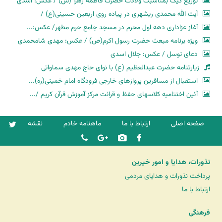
توزیع کیک بمناسبت ولادت حضرت فاطمه زهرا (س) / عکس: اسدی
آیت الله محمدی ریشهری در پیاده روی اربعین حسینی(ع) /
آغاز عزاداری دهه اول محرم در مسجد جامع حرم مطهر/ عکس:...
ویژه برنامه مبعث حضرت رسول اکرم(ص) / عکس: مهدی شامحمدی
دعای توسل / عکس: جلال اسدی
زیارتنامه حضرت عبدالعظیم (ع) با نوای حاج مهدی سماواتی
استقبال از مسافرین پروازهای خارجی فرودگاه امام خمینی(ره)...
آئین اختتامیه کلاسهای حفظ و قرائت مرکز آموزش قرآن کریم /...
صفحه اصلی
ارتباط با ما
ماهنامه خادم
نقشه
نذورات، هدایا و امور خیرین
پرداخت نذورات و هدایای مردمی
ارتباط با ما
فرهنگی