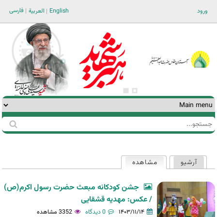
Jump to navigation
فارسی
ورود
English
العربية
جستجو
فرم
جستجو
آرشیو
مشاهده
(لبه فعال)
تب‌های
اولیه
جشن کودکانه مبعث حضرت رسول اکرم(ص)
/ عکس: مهدیه قشقایی
۱۴۰۳/۱۱/۱۴
0 دیدگاه
3352 مشاهده