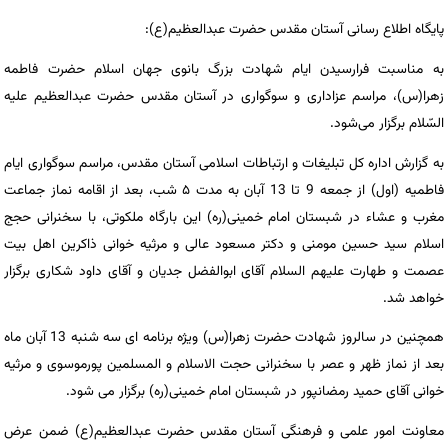
پایگاه اطلاع رسانی آستان مقدس حضرت عبدالعظیم(ع):
به مناسبت فرارسیدن ایام شهادت بزرگ بانوی جهان اسلام حضرت فاطمه
زهرا(س)، مراسم عزاداری و سوگواری در آستان مقدس حضرت عبدالعظیم علیه
السّلام برگزار می‌شود.
به گزارش اداره کل تبلیغات و ارتباطات اسلامی آستان مقدس، مراسم سوگواری ایام
فاطمیه (اول) از جمعه 9 تا 13 آبان به مدت ۵ شب، بعد از اقامه نماز جماعت
مغرب و عشاء در شبستان امام خمینی(ره) این بارگاه ملکوتی، با سخنرانی حجج
اسلام سید حسین مومنی و دکتر مسعود عالی و مرثیه خوانی ذاکرین اهل بیت
عصمت و طهارت علیهم السلام آقای ابوالفضل جدیان و آقای داود شکاری برگزار
خواهد شد.
همچنین در سالروز شهادت حضرت زهرا(س) ویژه برنامه ای سه شنبه 13 آبان ماه
بعد از نماز ظهر و عصر با سخنرانی حجت الاسلام و المسلمین پورموسوی و مرثیه
خوانی آقای حمید رمضانپور در شبستان امام خمینی(ره) برگزار می شود.
معاونت امور علمی و فرهنگی آستان مقدس حضرت عبدالعظیم(ع) ضمن عرض