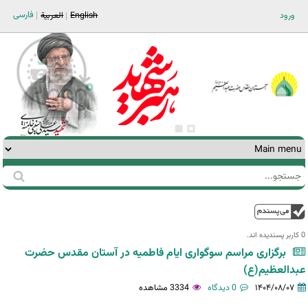
Jump to navigation
فارسی
ورود
English
العربية
جستجو
فرم
جستجو
بالا
0 کاربر پسندیده اند.‎
برگزاری مراسم سوگواری ایام فاطمیه در آستان مقدس حضرت
عبدالعظیم(ع)
۱۴۰۴/۰۸/۰۷
0 دیدگاه
3334 مشاهده