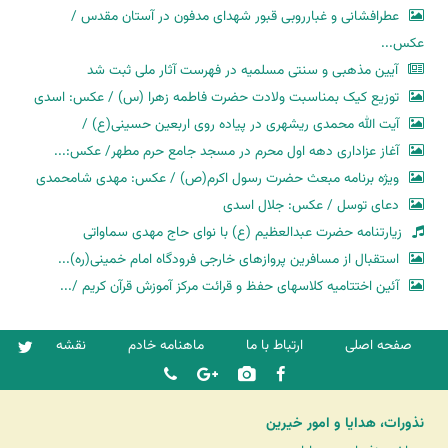
عطرافشانی و غبارروبی قبور شهدای مدفون در آستان مقدس /
عکس...
آیین مذهبی و سنتی مسلمیه در فهرست آثار ملی ثبت شد
توزیع کیک بمناسبت ولادت حضرت فاطمه زهرا (س) / عکس: اسدی
آیت الله محمدی ریشهری در پیاده روی اربعین حسینی(ع) /
آغاز عزاداری دهه اول محرم در مسجد جامع حرم مطهر/ عکس:...
ویژه برنامه مبعث حضرت رسول اکرم(ص) / عکس: مهدی شامحمدی
دعای توسل / عکس: جلال اسدی
زیارتنامه حضرت عبدالعظیم (ع) با نوای حاج مهدی سماواتی
استقبال از مسافرین پروازهای خارجی فرودگاه امام خمینی(ره)...
آئین اختتامیه کلاسهای حفظ و قرائت مرکز آموزش قرآن کریم /...
صفحه اصلی
ارتباط با ما
ماهنامه خادم
نقشه
نذورات، هدایا و امور خیرین