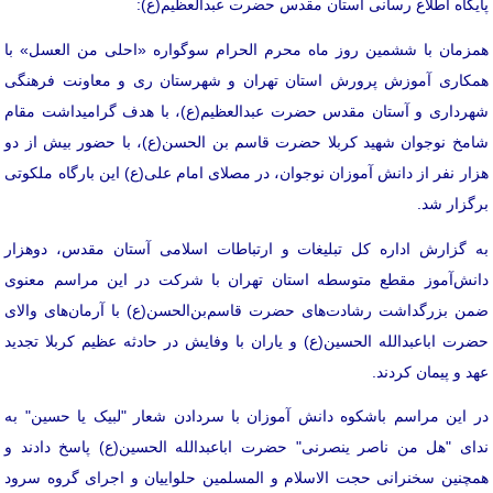
پایگاه اطلاع رسانی آستان مقدس حضرت عبدالعظیم(ع):
همزمان با ششمین روز ماه محرم الحرام سوگواره «احلی من العسل» با
همکاری آموزش پرورش استان تهران و شهرستان ری و معاونت فرهنگی
شهرداری و آستان مقدس حضرت عبدالعظیم(ع)، با هدف گرامیداشت مقام
شامخ نوجوان شهید کربلا حضرت قاسم بن الحسن(ع)، با حضور بیش از دو
هزار نفر از دانش آموزان نوجوان، در مصلای امام علی(ع) این بارگاه ملکوتی
برگزار شد.
به گزارش اداره کل تبلیغات و ارتباطات اسلامی آستان مقدس، دوهزار
دانش‌آموز مقطع متوسطه استان تهران با شرکت در این مراسم معنوی
ضمن بزرگداشت رشادت‌های حضرت قاسم‌بن‌الحسن(ع) با آرمان‌های والای
حضرت اباعبدالله الحسین(ع) و یاران با وفایش در حادثه عظیم کربلا تجدید
عهد و پیمان کردند.
در این مراسم باشکوه دانش آموزان با سردادن شعار "لبیک یا حسین" به
ندای "هل من ناصر ینصرنی" حضرت اباعبدالله الحسین(ع) پاسخ دادند و
همچنین سخنرانی حجت الاسلام و المسلمین حلواییان و اجرای گروه سرود