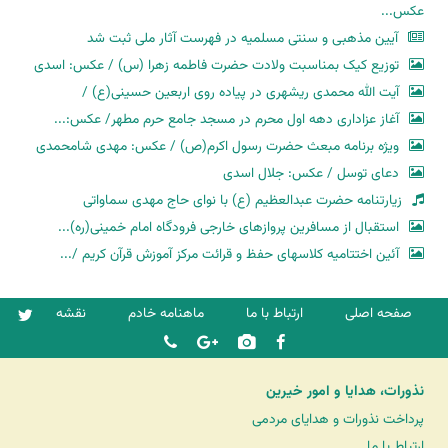
عکس...
آیین مذهبی و سنتی مسلمیه در فهرست آثار ملی ثبت شد
توزیع کیک بمناسبت ولادت حضرت فاطمه زهرا (س) / عکس: اسدی
آیت الله محمدی ریشهری در پیاده روی اربعین حسینی(ع) /
آغاز عزاداری دهه اول محرم در مسجد جامع حرم مطهر/ عکس:...
ویژه برنامه مبعث حضرت رسول اکرم(ص) / عکس: مهدی شامحمدی
دعای توسل / عکس: جلال اسدی
زیارتنامه حضرت عبدالعظیم (ع) با نوای حاج مهدی سماواتی
استقبال از مسافرین پروازهای خارجی فرودگاه امام خمینی(ره)...
آئین اختتامیه کلاسهای حفظ و قرائت مرکز آموزش قرآن کریم /...
صفحه اصلی
ارتباط با ما
ماهنامه خادم
نقشه
نذورات، هدایا و امور خیرین
پرداخت نذورات و هدایای مردمی
ارتباط با ما