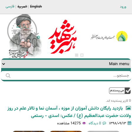
Jump to navigation
فارسی
ورود
English
العربية
جستجو
فرم
جستجو
بالا
0 کاربر پسندیده اند.‎
بازدید رایگان دانش آموزان از موزه ، آسمان نما و تالار علم در روز
ولادت حضرت عبدالعظیم (ع) / عکس: اسدی - رستمی
۱۳۹۸/۰۹/۱۳
0 دیدگاه
14275 مشاهده