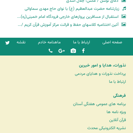
دعای توسل / عکس: جلال اسدی
زیارتنامه حضرت عبدالعظیم (ع) با نوای حاج مهدی سماواتی
استقبال از مسافرین پروازهای خارجی فرودگاه امام خمینی(ره)...
آئین اختتامیه کلاسهای حفظ و قرائت مرکز آموزش قرآن کریم /...
صفحه اصلی
ارتباط با ما
ماهنامه خادم
نقشه
نذورات، هدایا و امور خیرین
پرداخت نذورات و هدایای مردمی
ارتباط با ما
فرهنگی
برنامه های عمومی هفتگی آستان
ویژه نامه ها
قرآن آنلاین
نشریه الکترونیکی محدث