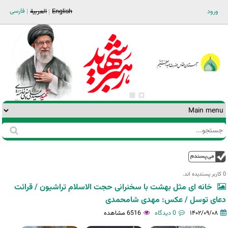
Jump to navigation
فارسی
ورود
English
العربية
جستجو
فرم
جستجو
بالا
0 کاربر پسندیده اند.‎
خانه ای مثل بهشت با سخنرانی حجت الاسلام تراشیون / قرائت
دعای توسل / عکس: مهدی شامحمدی
۱۴۰۲/۰۹/۰۸
0 دیدگاه
6516 مشاهده