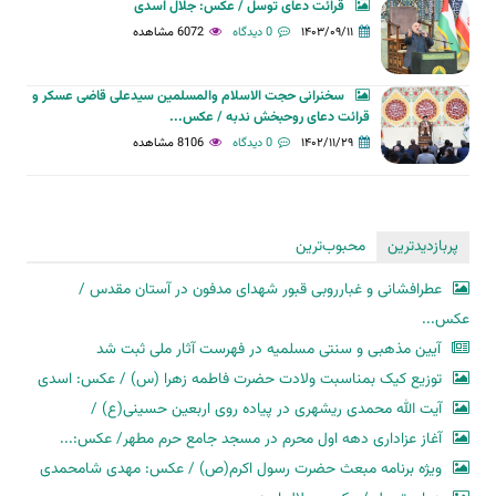
قرائت دعای توسل / عکس: جلال اسدی
۱۴۰۳/۰۹/۱۱
0 دیدگاه
6072 مشاهده
سخنرانی حجت الاسلام والمسلمین سیدعلی قاضی عسکر و
قرائت دعای روحبخش ندبه / عکس...
۱۴۰۲/۱۱/۲۹
0 دیدگاه
8106 مشاهده
پربازدیدترین
محبوب‌ترین
عطرافشانی و غبارروبی قبور شهدای مدفون در آستان مقدس /
عکس...
آیین مذهبی و سنتی مسلمیه در فهرست آثار ملی ثبت شد
توزیع کیک بمناسبت ولادت حضرت فاطمه زهرا (س) / عکس: اسدی
آیت الله محمدی ریشهری در پیاده روی اربعین حسینی(ع) /
آغاز عزاداری دهه اول محرم در مسجد جامع حرم مطهر/ عکس:...
ویژه برنامه مبعث حضرت رسول اکرم(ص) / عکس: مهدی شامحمدی