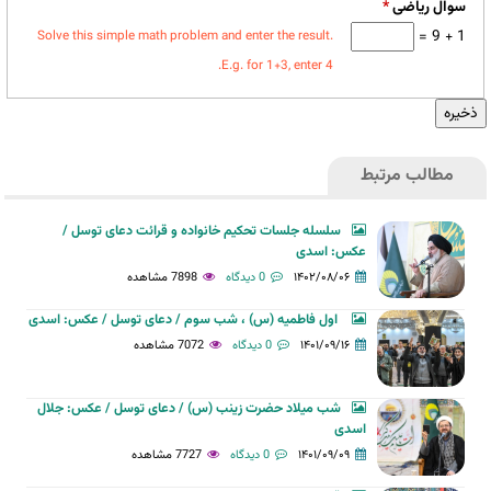
سوال ریاضی
*
1 + 9 =
Solve this simple math problem and enter the result.
E.g. for 1+3, enter 4.
مطالب مرتبط
سلسله جلسات تحکیم خانواده و قرائت دعای توسل /
عکس: اسدی
۱۴۰۲/۰۸/۰۶
0 دیدگاه
7898 مشاهده
اول فاطمیه (س) ، شب سوم / دعای توسل / عکس: اسدی
۱۴۰۱/۰۹/۱۶
0 دیدگاه
7072 مشاهده
شب میلاد حضرت زینب (س) / دعای توسل / عکس: جلال
اسدی
۱۴۰۱/۰۹/۰۹
0 دیدگاه
7727 مشاهده