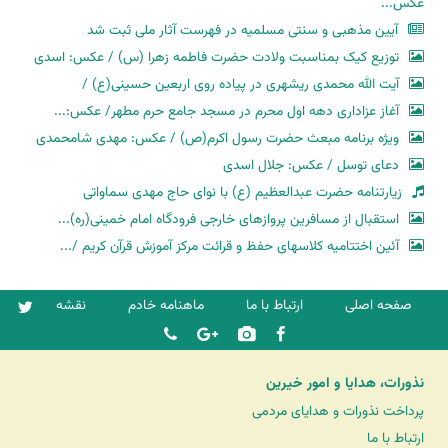
عکس...
آیین مذهبی و سنتی مسلمیه در فهرست آثار ملی ثبت شد
توزیع کیک بمناسبت ولادت حضرت فاطمه زهرا (س) / عکس: اسدی
آیت الله محمدی ریشهری در پیاده روی اربعین حسینی(ع) /
آغاز عزاداری دهه اول محرم در مسجد جامع حرم مطهر/ عکس:...
ویژه برنامه مبعث حضرت رسول اکرم(ص) / عکس: مهدی شامحمدی
دعای توسل / عکس: جلال اسدی
زیارتنامه حضرت عبدالعظیم (ع) با نوای حاج مهدی سماواتی
استقبال از مسافرین پروازهای خارجی فرودگاه امام خمینی(ره)...
آئین اختتامیه کلاسهای حفظ و قرائت مرکز آموزش قرآن کریم /...
صفحه اصلی
ارتباط با ما
ماهنامه خادم
نقشه
نذورات، هدایا و امور خیرین
پرداخت نذورات و هدایای مردمی
ارتباط با ما