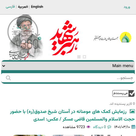
Jump to navigation
فارسی
ورود
English
العربية
جستجو
فرم
جستجو
بالا
0 کاربر پسندیده اند.‎
رزمایش کمک های مومنانه در آستان شیخ صدوق(ره) با حضور
حجت الاسلام والمسلمین قاضی عسکر / عکس: اسدی
۱۴۰۱/۰۳/۱۰
0 دیدگاه
9723 مشاهده