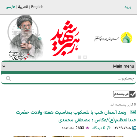
Jump to navigation
فارسی
ورود
English
العربية
جستجو
فرم
جستجو
بالا
0 کاربر پسندیده اند.‎
رصد آسمان شب با تلسکوپ بمناسبت هفته ولادت حضرت
عبدالعظیم(ع)/عکاس : مصطفی محمدی
۱۴۰۴/۰۷/۰۸
0 دیدگاه
2603 مشاهده