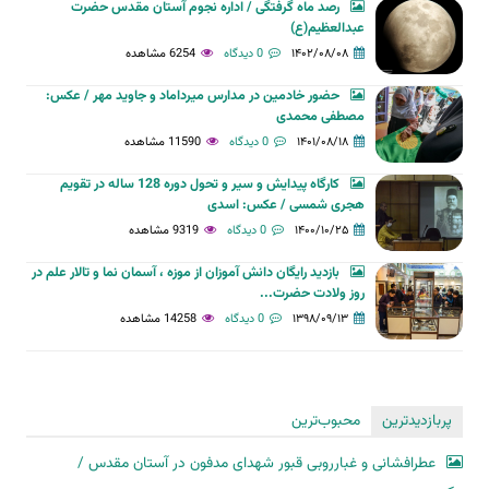
رصد ماه گرفتگی / اداره نجوم آستان مقدس حضرت
عبدالعظیم(ع)
۱۴۰۲/۰۸/۰۸
0 دیدگاه
6254 مشاهده
حضور خادمین در مدارس میرداماد و جاوید مهر / عکس:
مصطفی محمدی
۱۴۰۱/۰۸/۱۸
0 دیدگاه
11590 مشاهده
کارگاه پیدایش و سیر و تحول دوره 128 ساله در تقویم
هجری شمسی / عکس: اسدی
۱۴۰۰/۱۰/۲۵
0 دیدگاه
9319 مشاهده
بازدید رایگان دانش آموزان از موزه ، آسمان نما و تالار علم در
روز ولادت حضرت...
۱۳۹۸/۰۹/۱۳
0 دیدگاه
14258 مشاهده
پربازدیدترین
محبوب‌ترین
عطرافشانی و غبارروبی قبور شهدای مدفون در آستان مقدس /