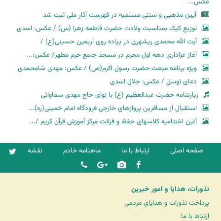
عکس...
آیین مذهبی و سنتی مسلمیه در فهرست آثار ملی ثبت شد
توزیع کیک بمناسبت ولادت حضرت فاطمه زهرا (س) / عکس: اسدی
آیت الله محمدی ریشهری در پیاده روی اربعین حسینی(ع) /
آغاز عزاداری دهه اول محرم در مسجد جامع حرم مطهر/ عکس:...
ویژه برنامه مبعث حضرت رسول اکرم(ص) / عکس: مهدی شامحمدی
دعای توسل / عکس: جلال اسدی
زیارتنامه حضرت عبدالعظیم (ع) با نوای حاج مهدی سماواتی
استقبال از مسافرین پروازهای خارجی فرودگاه امام خمینی(ره)...
آئین اختتامیه کلاسهای حفظ و قرائت مرکز آموزش قرآن کریم /...
صفحه اصلی
ارتباط با ما
ماهنامه خادم
نقشه
نذورات، هدایا و امور خیرین
پرداخت نذورات و هدایای مردمی
ارتباط با ما