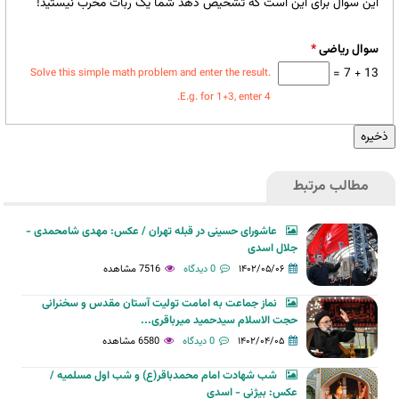
این سوال برای این است که تشخیص دهد شما یک ربات مخرب نیستید!
سوال ریاضی
*
13 + 7 =
Solve this simple math problem and enter the result.
E.g. for 1+3, enter 4.
مطالب مرتبط
عاشورای حسینی در قبله تهران / عکس: مهدی شامحمدی -
جلال اسدی
۱۴۰۲/۰۵/۰۶
0 دیدگاه
7516 مشاهده
نماز جماعت به امامت تولیت آستان مقدس و سخنرانی
حجت الاسلام سیدحمید میرباقری...
۱۴۰۲/۰۴/۰۵
0 دیدگاه
6580 مشاهده
شب شهادت امام محمدباقر(ع) و شب اول مسلمیه /
عکس: بیژنی - اسدی