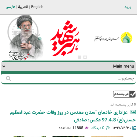
Jump to navigation
فارسی
ورود
English
العربية
جستجو
فرم
جستجو
بالا
0 کاربر پسندیده اند.‎
عزاداری خادمان آستان مقدس در روز وفات حضرت عبدالعظیم
حسنی(ع) 97.4.8 عکس: صادقی
۱۳۹۷/۰۴/۳۰
0 دیدگاه
11885 مشاهده