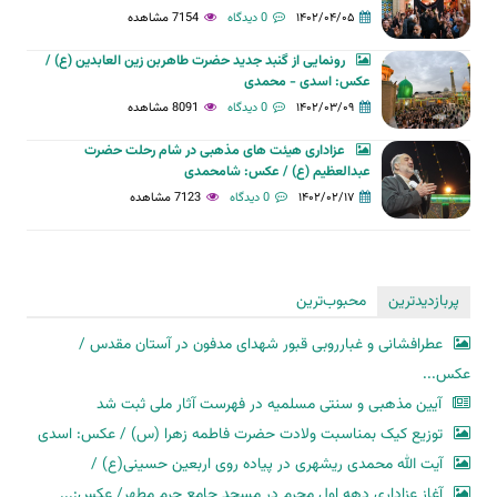
۱۴۰۲/۰۴/۰۵
0 دیدگاه
7154 مشاهده
رونمایی از گنبد جدید حضرت طاهربن زین العابدین (ع) /
عکس: اسدی - محمدی
۱۴۰۲/۰۳/۰۹
0 دیدگاه
8091 مشاهده
عزاداری هیئت های مذهبی در شام رحلت حضرت
عبدالعظیم (ع) / عکس: شامحمدی
۱۴۰۲/۰۲/۱۷
0 دیدگاه
7123 مشاهده
پربازدیدترین
محبوب‌ترین
عطرافشانی و غبارروبی قبور شهدای مدفون در آستان مقدس /
عکس...
آیین مذهبی و سنتی مسلمیه در فهرست آثار ملی ثبت شد
توزیع کیک بمناسبت ولادت حضرت فاطمه زهرا (س) / عکس: اسدی
آیت الله محمدی ریشهری در پیاده روی اربعین حسینی(ع) /
آغاز عزاداری دهه اول محرم در مسجد جامع حرم مطهر/ عکس:...