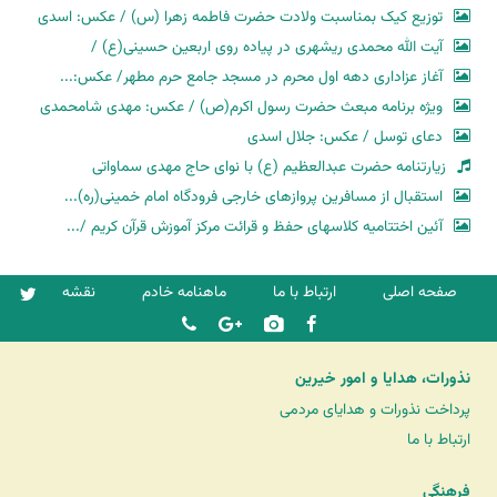
توزیع کیک بمناسبت ولادت حضرت فاطمه زهرا (س) / عکس: اسدی
آیت الله محمدی ریشهری در پیاده روی اربعین حسینی(ع) /
آغاز عزاداری دهه اول محرم در مسجد جامع حرم مطهر/ عکس:...
ویژه برنامه مبعث حضرت رسول اکرم(ص) / عکس: مهدی شامحمدی
دعای توسل / عکس: جلال اسدی
زیارتنامه حضرت عبدالعظیم (ع) با نوای حاج مهدی سماواتی
استقبال از مسافرین پروازهای خارجی فرودگاه امام خمینی(ره)...
آئین اختتامیه کلاسهای حفظ و قرائت مرکز آموزش قرآن کریم /...
صفحه اصلی
ارتباط با ما
ماهنامه خادم
نقشه
نذورات، هدایا و امور خیرین
پرداخت نذورات و هدایای مردمی
ارتباط با ما
فرهنگی