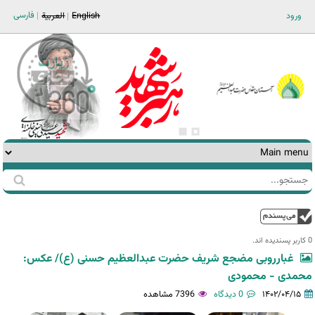
Jump to navigation
فارسی
ورود
English
العربية
جستجو
فرم
جستجو
بالا
0 کاربر پسندیده اند.‎
غبارروبی مضجع شریف حضرت عبدالعظیم حسنی (ع)/ عکس:
محمدی - محمودی
۱۴۰۲/۰۴/۱۵
0 دیدگاه
7396 مشاهده