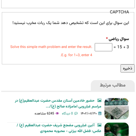
CAPTCHA
این سوال برای این است که تشخیص دهد شما یک ربات مخرب نیستید!
سوال ریاضی
*
3 + 15 =
Solve this simple math problem and enter the result.
E.g. for 1+3, enter 4.
مطالب مرتبط
حضور خادمین آستان مقدس حضرت عبدالعظیم(ع) در
مراسم غبارروبی امامزاده صالح (ع)/...
۱۴۰۲/۰۷/۳۰
0 دیدگاه
6245 مشاهده
آئین غبارروبی مضجع شریف حضرت عبدالعظیم (ع) /
عکس: فضل الله بیژنی - محبوبه محمودی