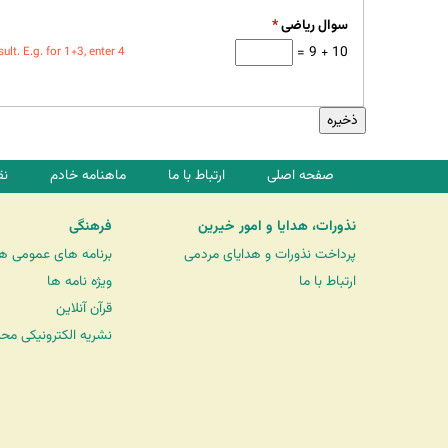
سوال ریاضی
*
10 + 9 =
t. E.g. for 1+3, enter 4.
صفحه اصلی
ارتباط با ما
ماهنامه خادم
نق
نذورات، هدایا و امور خیرین
فرهنگی
پرداخت نذورات و هدایای مردمی
برنامه های عمومی ه
ارتباط با ما
ویژه نامه ها
قرآن آنلاین
نشریه الکترونیکی مح