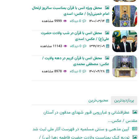
محفل ویژه انس با قرآن بمناسبت سالروز ارتحال
امام خمینی(ره) / عکس: اسدی
۱۴۰۰/۰۳/۱۴
0 دیدگاه
9999 مشاهده
محفل انس با قرآن در شب ولادت حضرت
علی(ع) / عکس: اسدی
۱۳۹۹/۱۲/۰۹
0 دیدگاه
11143 مشاهده
محفل انس با قرآن کریم در دهه ولایت /
عکس: مصطفی محمدی
۱۴۰۱/۰۴/۲۸
0 دیدگاه
8978 مشاهده
پربازدیدترین
محبوب‌ترین
عطرافشانی و غبارروبی قبور شهدای مدفون در آستان
مقدس / عکس...
آیین مذهبی و سنتی مسلمیه در فهرست آثار ملی ثبت شد
توزیع کیک بمناسبت ولادت حضرت فاطمه زهرا (س) /