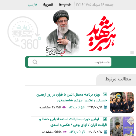
فارسی
جمعه ۱۶ مرداد ۱۴۰۵ ۲۲:۱۶
English
العربية
ج
ف
س
ر
ت
مطالب مرتبط
م
ج
ج
و
ویژه برنامه محفل انس با قرآن در روز اربعین
س
حسینی / عکس: مهدی شامحمدی
ت
۱۳۹۹/۰۷/۱۹
0 دیدگاه
12758 مشاهده
ج
اولین دوره مسابقات استعدادیابی حفظ و
و
قرائت قرآن / آوای وحی / عکس: اسدی
۱۴۰۱/۰۲/۱۰
0 دیدگاه
9644 مشاهده