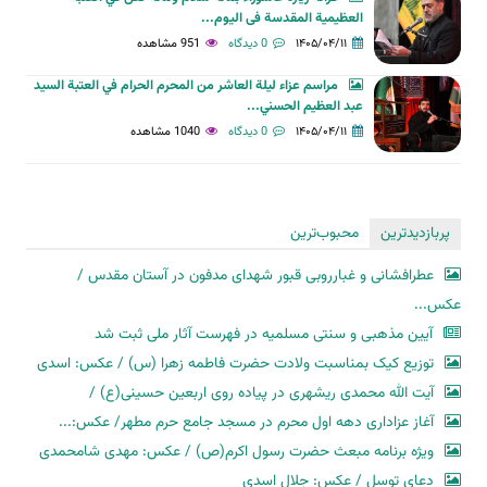
العظیمیة المقدسة فی الیوم...
۱۴۰۵/۰۴/۱۱
0 دیدگاه
951 مشاهده
مراسم عزاء ليلة العاشر من المحرم الحرام في العتبة السيد
عبد العظيم الحسني...
۱۴۰۵/۰۴/۱۱
0 دیدگاه
1040 مشاهده
پربازدیدترین
محبوب‌ترین
عطرافشانی و غبارروبی قبور شهدای مدفون در آستان مقدس /
عکس...
آیین مذهبی و سنتی مسلمیه در فهرست آثار ملی ثبت شد
توزیع کیک بمناسبت ولادت حضرت فاطمه زهرا (س) / عکس: اسدی
آیت الله محمدی ریشهری در پیاده روی اربعین حسینی(ع) /
آغاز عزاداری دهه اول محرم در مسجد جامع حرم مطهر/ عکس:...
ویژه برنامه مبعث حضرت رسول اکرم(ص) / عکس: مهدی شامحمدی
دعای توسل / عکس: جلال اسدی