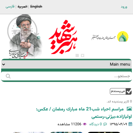
Jump to navigation
فارسی
ورود
English
العربية
جستجو
فرم
جستجو
بالا
0 کاربر پسندیده اند.‎
مراسم احياء شب21 ماه مبارك رمضان / عکس:
اولیازاده،بیژنی،رستمی
۱۳۹۵/۰۴/۰۹
0 دیدگاه
11206 مشاهده