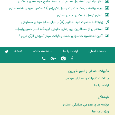
آغاز عزاداری دهه اول محرم در مسجد جامع حرم مطهر/ عکس:...
ویژه برنامه مبعث حضرت رسول اکرم(ص) / عکس: مهدی شامحمدی
دعای توسل / عکس: جلال اسدی
زیارتنامه حضرت عبدالعظیم (ع) با نوای حاج مهدی سماواتی
استقبال از مسافرین پروازهای خارجی فرودگاه امام خمینی(ره)...
آئین اختتامیه کلاسهای حفظ و قرائت مرکز آموزش قرآن کریم /...
صفحه اصلی
ارتباط با ما
ماهنامه خادم
نقشه
نذورات، هدایا و امور خیرین
پرداخت نذورات و هدایای مردمی
ارتباط با ما
فرهنگی
برنامه های عمومی هفتگی آستان
ویژه نامه ها