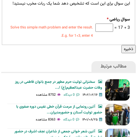
این سوال برای این است که تشخیص دهد شما یک ربات مخرب نیستید!
سوال ریاضی
*
3 + 17 =
Solve this simple math problem and enter the result.
E.g. for 1+3, enter 4.
مطالب مرتبط
سخنرانی تولیت حرم مطهر در جمع بانوان فاطمی در روز
وفات حضرت عبدالعظیم(ع) /...
۱۴۰۲/۰۲/۱۶
0 دیدگاه
8752 مشاهده
آئین رونمایی از مرمت قرآن خطی نفیس دوره صفوی با
حضور تولیت آستان و حضورمدیران...
۱۴۰۱/۰۸/۲۵
0 دیدگاه
8363 مشاهده
آئین شعر خوانی جمعی از شاعران نجف اشرف در حضور