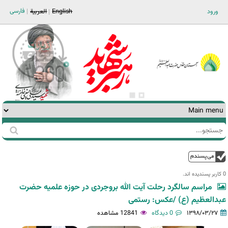
Jump to navigation
فارسی
ورود
English
العربية
جستجو
فرم
جستجو
بالا
0 کاربر پسندیده اند.‎
مراسم سالگرد رحلت آیت الله بروجردی در حوزه علمیه حضرت
عبدالعظیم (ع) /عکس: رستمی
۱۳۹۸/۰۳/۲۷
0 دیدگاه
12841 مشاهده