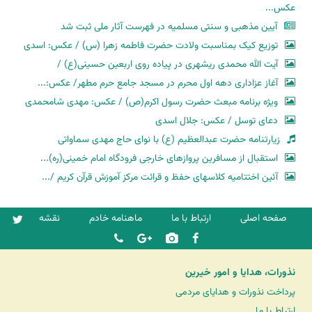
عکس...
آیین مذهبی و سنتی مسلمیه در فهرست آثار ملی ثبت شد
توزیع کیک بمناسبت ولادت حضرت فاطمه زهرا (س) / عکس: اسدی
آیت الله محمدی ریشهری در پیاده روی اربعین حسینی(ع) /
آغاز عزاداری دهه اول محرم در مسجد جامع حرم مطهر/ عکس:...
ویژه برنامه مبعث حضرت رسول اکرم(ص) / عکس: مهدی شامحمدی
دعای توسل / عکس: جلال اسدی
زیارتنامه حضرت عبدالعظیم (ع) با نوای حاج مهدی سماواتی
استقبال از مسافرین پروازهای خارجی فرودگاه امام خمینی(ره)...
آئین اختتامیه کلاسهای حفظ و قرائت مرکز آموزش قرآن کریم /...
صفحه اصلی
ارتباط با ما
ماهنامه خادم
نقشه
نذورات، هدایا و امور خیرین
پرداخت نذورات و هدایای مردمی
ارتباط با ما