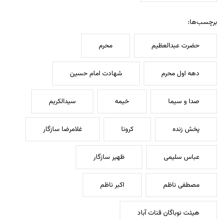
برچسب‌ها:
حضرت عبدالعظیم
محرم
دهه اول محرم
شهادت امام حسین
صدا و سیما
خیمه
سیدالکریم
پخش زنده
کرونا
غلامرضا سازگار
عباس سليمى
ظهیر سازگار
مصطفی ناظم
اکبر ناظم
هیئت نوباگان قنات آباد