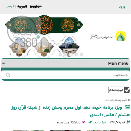
Jump to navigation
فارسی
ورود
English
العربية
جستجو
فرم
جستجو
بالا
0 کاربر پسندیده اند.‎
ويژه برنامه خيمه دهه اول محرم پخش زنده از شبکه قرآن روز
هشتم / عکس: اسدي
۱۳۹۹/۰۶/۰۸
0 دیدگاه
12206 مشاهده