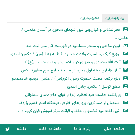
پربازدیدترین
محبوب‌ترین
عطرافشانی و غبارروبی قبور شهدای مدفون در آستان مقدس /
عکس...
آیین مذهبی و سنتی مسلمیه در فهرست آثار ملی ثبت شد
توزیع کیک بمناسبت ولادت حضرت فاطمه زهرا (س) / عکس: اسدی
آیت الله محمدی ریشهری در پیاده روی اربعین حسینی(ع) /
آغاز عزاداری دهه اول محرم در مسجد جامع حرم مطهر/ عکس:...
ویژه برنامه مبعث حضرت رسول اکرم(ص) / عکس: مهدی شامحمدی
دعای توسل / عکس: جلال اسدی
زیارتنامه حضرت عبدالعظیم (ع) با نوای حاج مهدی سماواتی
استقبال از مسافرین پروازهای خارجی فرودگاه امام خمینی(ره)...
آئین اختتامیه کلاسهای حفظ و قرائت مرکز آموزش قرآن کریم /...
صفحه اصلی
ارتباط با ما
ماهنامه خادم
نقشه