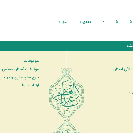
5
6
7
بعدی ›
انتها »
شه
موقوفات
فتگی آستان
موقوفات آستان مقدّس
طرح های جاری و در حال 
ارتباط با ما
دث