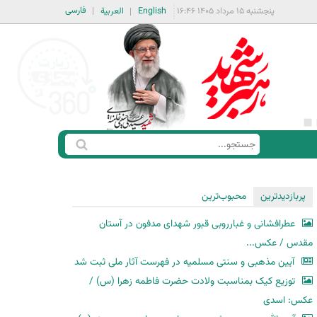
فارسی
پنجشنبه ۱۵ مرداد ۱۴۰۵ ۱۶:۴۶
English
العربية
ج
ف
س
ر
ت
م
پربازدیدترین
محبوب‌ترین
ج
ج
و
عطرافشانی و غبارروبی قبور شهدای مدفون در آستان
س
مقدس / عکس...
ت
آیین مذهبی و سنتی مسلمیه در فهرست آثار ملی ثبت شد
ج
توزیع کیک بمناسبت ولادت حضرت فاطمه زهرا (س) /
و
عکس: اسدی