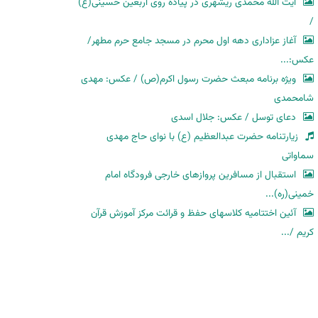
آیت الله محمدی ریشهری در پیاده روی اربعین حسینی(ع)
/
آغاز عزاداری دهه اول محرم در مسجد جامع حرم مطهر/
عکس:...
ویژه برنامه مبعث حضرت رسول اکرم(ص) / عکس: مهدی
شامحمدی
دعای توسل / عکس: جلال اسدی
زیارتنامه حضرت عبدالعظیم (ع) با نوای حاج مهدی
سماواتی
استقبال از مسافرین پروازهای خارجی فرودگاه امام
خمینی(ره)...
آئین اختتامیه کلاسهای حفظ و قرائت مرکز آموزش قرآن
کریم /...