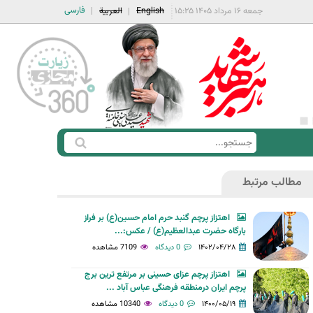
فارسی
جمعه ۱۶ مرداد ۱۴۰۵ ۱۵:۲۵
English
العربية
ج
ف
س
ر
ت
مطالب مرتبط
م
ج
ج
و
اهتزاز پرچم گنبد حرم امام حسین(ع) بر فراز
س
بارگاه حضرت عبدالعظیم(ع) / عکس:...
ت
۱۴۰۲/۰۴/۲۸
0 دیدگاه
7109 مشاهده
ج
اهتزاز پرچم عزای حسینی بر مرتفع ترین برج
و
پرچم ایران درمنطقه فرهنگی عباس آباد ...
۱۴۰۰/۰۵/۱۹
0 دیدگاه
10340 مشاهده