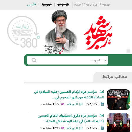
فارسی
جمعه ۱۶ مرداد ۱۴۰۵ ۱۸:۵۰
English
العربية
ج
ف
س
ر
ت
مطالب مرتبط
م
ج
ج
و
مراسم عزاء الإمام الحسين (عليه السلام) في
س
العشرة الثانية من شهر المحرم في...
ت
۱۴۰۵/۰۴/۱۱
0 دیدگاه
1177 مشاهده
ج
مراسم عزاء ذكرى استشهاد الإمام الحسين
و
(عليه السلام) في ليلة الوحشة في العتبة...
۱۴۰۵/۰۴/۱۱
0 دیدگاه
1298 مشاهده