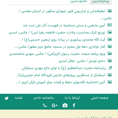
پربازدیدترین
محبوب‌ترین
عطرافشانی و غبارروبی قبور شهدای مدفون در آستان مقدس /
عکس...
آیین مذهبی و سنتی مسلمیه در فهرست آثار ملی ثبت شد
توزیع کیک بمناسبت ولادت حضرت فاطمه زهرا (س) / عکس: اسدی
آیت الله محمدی ریشهری در پیاده روی اربعین حسینی(ع) /
آغاز عزاداری دهه اول محرم در مسجد جامع حرم مطهر/ عکس:...
ویژه برنامه مبعث حضرت رسول اکرم(ص) / عکس: مهدی شامحمدی
دعای توسل / عکس: جلال اسدی
زیارتنامه حضرت عبدالعظیم (ع) با نوای حاج مهدی سماواتی
استقبال از مسافرین پروازهای خارجی فرودگاه امام خمینی(ره)...
آئین اختتامیه کلاسهای حفظ و قرائت مرکز آموزش قرآن کریم /...
صفحه اصلی
ارتباط با ما
ماهنامه خادم
نقشه