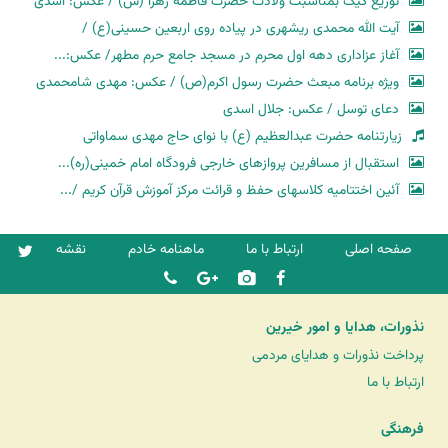
توزیع کیک بمناسبت ولادت حضرت فاطمه زهرا (س) / عکس: اسدی
آیت الله محمدی ریشهری در پیاده روی اربعین حسینی(ع) /
آغاز عزاداری دهه اول محرم در مسجد جامع حرم مطهر/ عکس:...
ویژه برنامه مبعث حضرت رسول اکرم(ص) / عکس: مهدی شامحمدی
دعای توسل / عکس: جلال اسدی
زیارتنامه حضرت عبدالعظیم (ع) با نوای حاج مهدی سماواتی
استقبال از مسافرین پروازهای خارجی فرودگاه امام خمینی(ره)...
آئین اختتامیه کلاسهای حفظ و قرائت مرکز آموزش قرآن کریم /...
صفحه اصلی
ارتباط با ما
ماهنامه خادم
نقشه
نذورات، هدایا و امور خیرین
پرداخت نذورات و هدایای مردمی
ارتباط با ما
فرهنگی