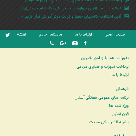
زیارتنامه حضرت عبدالعظیم (ع) با نوای حاج مهدی سماواتی
استقبال از مسافرین پروازهای خارجی فرودگاه امام خمینی(ره)...
آئین اختتامیه کلاسهای حفظ و قرائت مرکز آموزش قرآن کریم /...
صفحه اصلی
ارتباط با ما
ماهنامه خادم
نقشه
نذورات، هدایا و امور خیرین
پرداخت نذورات و هدایای مردمی
ارتباط با ما
فرهنگی
برنامه های عمومی هفتگی آستان
ویژه نامه ها
قرآن آنلاین
نشریه الکترونیکی محدث