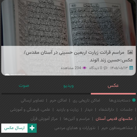
مراسم قرائت زیارت اربعین حسینی در آستان مقدس/
عکس:حسین زند الوند
۱۴۰۵/۰۵/۱۳
0 دیدگاه
234 مشاهده
عکس
ویدیو
صوت
دسته‌بندی‌ها
اماکن تاریخی ری
اماکن حرم
تصاویر ارسالی
جلسات
دارالشفاء
دیدار
زیارت و بازدید
علمی، فرهنگی و آموزشی
عکسهای قدیمی آستان
مراسم و آئین‌ها
مرکز آموزش قرآن
مشاهیرمدفون حرم
نذورارات و هدایای مردمی
ارسال عکس