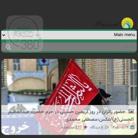
Jump to navigation
جستجو
فرم
جستجو
حضور زائران در روز اربعین حسینی در حرم حضرت عبدالعظیم
الحسنی(ع)/عکس:مصطفی محمدی
۱۴۰۵/۰۵/۱۴
0 دیدگاه
217 مشاهده