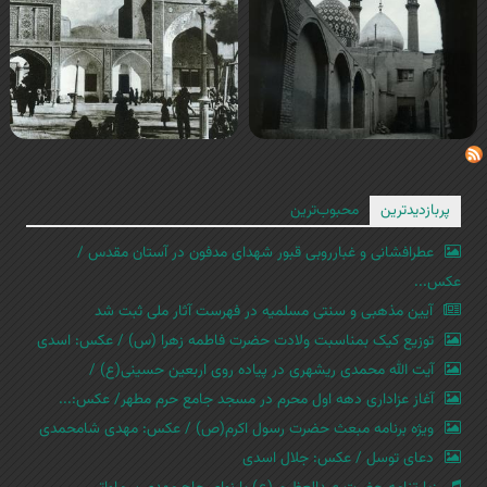
پربازدیدترین
محبوب‌ترین
عطرافشانی و غبارروبی قبور شهدای مدفون در آستان مقدس /
عکس...
آیین مذهبی و سنتی مسلمیه در فهرست آثار ملی ثبت شد
توزیع کیک بمناسبت ولادت حضرت فاطمه زهرا (س) / عکس: اسدی
آیت الله محمدی ریشهری در پیاده روی اربعین حسینی(ع) /
آغاز عزاداری دهه اول محرم در مسجد جامع حرم مطهر/ عکس:...
ویژه برنامه مبعث حضرت رسول اکرم(ص) / عکس: مهدی شامحمدی
دعای توسل / عکس: جلال اسدی