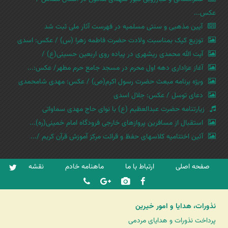
عکس...
آیین مذهبی و سنتی مسلمیه در فهرست آثار ملی ثبت شد
توزیع کیک بمناسبت ولادت حضرت فاطمه زهرا (س) / عکس: اسدی
آیت الله محمدی ریشهری در پیاده روی اربعین حسینی(ع) /
آغاز عزاداری دهه اول محرم در مسجد جامع حرم مطهر/ عکس:...
ویژه برنامه مبعث حضرت رسول اکرم(ص) / عکس: مهدی شامحمدی
دعای توسل / عکس: جلال اسدی
زیارتنامه حضرت عبدالعظیم (ع) با نوای حاج مهدی سماواتی
استقبال از مسافرین پروازهای خارجی فرودگاه امام خمینی(ره)...
آئین اختتامیه کلاسهای حفظ و قرائت مرکز آموزش قرآن کریم /...
صفحه اصلی
ارتباط با ما
ماهنامه خادم
نقشه
نذورات، هدایا و امور خیرین
پرداخت نذورات و هدایای مردمی