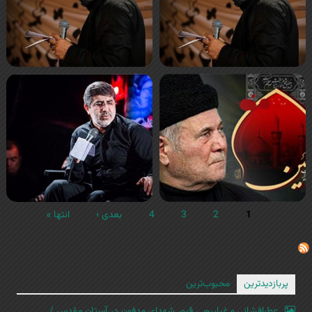
1
2
3
4
بعدی ›
انتها »
پربازدیدترین
محبوب‌ترین
عطرافشانی و غبارروبی قبور شهدای مدفون در آستان مقدس /