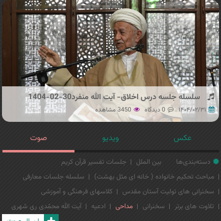
سلسله جلسه درس اخلاق- آیت الله منفرد30-02-1404
۱۴۰۴/۰۲/۳۱
0 دیدگاه
3450 مشاهده
عکس
ویدیو
صوت
دسته‌بندی‌ها
بین الملل
جلسات تفسیر قرآن کریم
مباحث تحکیم خانواده ( خانه ای مثل بهشت)
سلسله جلسات معارفی
سخنرانی های تولیت آستان مقدس
کلاسهای فرهنگی و آموزشی
تلاوت های برتر
سخنرانی
مداحی
ادعیه
آیت الله محمّدی ری شهری