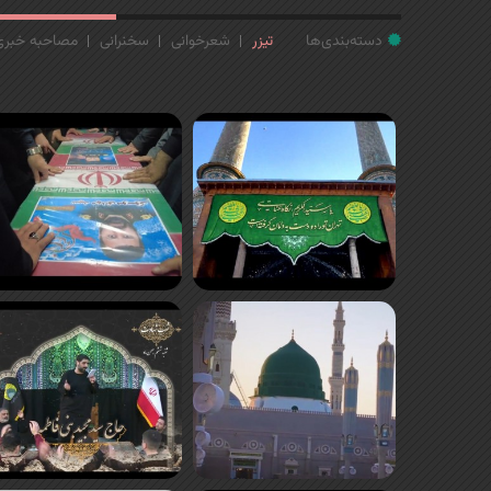
دسته‌بندی‌ها
تیزر
شعرخوانی
سخنرانی
مصاحبه خبری
ص
ف
ح
ه‌
ه
ا