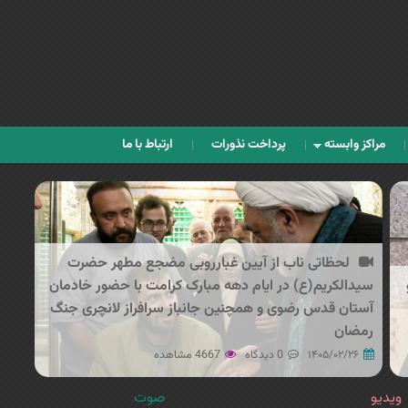
Jump to navigation
مراکز وابسته
پرداخت نذورات
ارتباط با ما
لحظاتی ناب از آیین غبارروبی مضجع مطهر حضرت
سیدالکریم(ع) در ایام دهه مبارک کرامت با حضور خادمان
آستان قدس رضوی و همچنین جانباز سرافراز لانچری جنگ
رمضان
۱۴۰۵/۰۲/۲۶
0 دیدگاه
4667 مشاهده
ویدیو
صوت