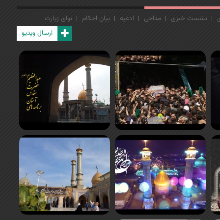
نشست خبری
مداحی
ادعیه
بیان احکام
نوای زیارت
ارسال ویدیو