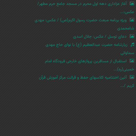
آغاز عزاداری دهه اول محرم در مسجد جامع حرم مطهر/
عکس:...
ویژه برنامه مبعث حضرت رسول اکرم(ص) / عکس: مهدی
شامحمدی
دعای توسل / عکس: جلال اسدی
زیارتنامه حضرت عبدالعظیم (ع) با نوای حاج مهدی
سماواتی
استقبال از مسافرین پروازهای خارجی فرودگاه امام
خمینی(ره)...
آئین اختتامیه کلاسهای حفظ و قرائت مرکز آموزش قرآن
کریم /...