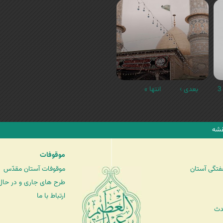
3
بعدی ›
انتها »
شه
موقوفات
فتگی آستان
موقوفات آستان مقدّس
طرح های جاری و در حال 
ارتباط با ما
دث