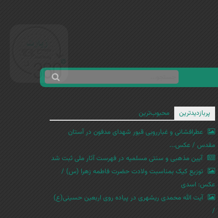
ج
ف
س
ر
ت
م
پربازدیدترین
محبوب‌ترین
ج
ج
و
عطرافشانی و غبارروبی قبور شهدای مدفون در آستان
س
مقدس / عکس...
ت
آیین مذهبی و سنتی مسلمیه در فهرست آثار ملی ثبت شد
ج
توزیع کیک بمناسبت ولادت حضرت فاطمه زهرا (س) /
و
عکس: اسدی
آیت الله محمدی ریشهری در پیاده روی اربعین حسینی(ع)
/