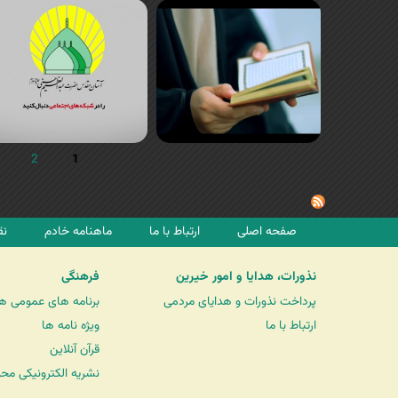
2
1
صفحه اصلی
ارتباط با ما
ماهنامه خادم
نق
نذورات، هدایا و امور خیرین
فرهنگی
پرداخت نذورات و هدایای مردمی
برنامه های عمومی ه
ارتباط با ما
ویژه نامه ها
قرآن آنلاین
نشریه الکترونیکی مح