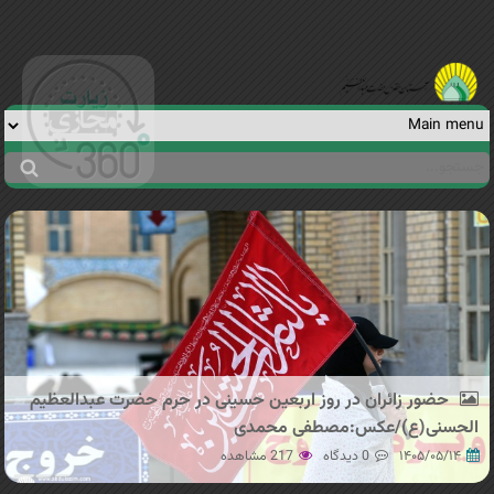
Jump to navigation
جستجو
فرم
جستجو
حضور زائران در روز اربعین حسینی در حرم حضرت عبدالعظیم
الحسنی(ع)/عکس:مصطفی محمدی
۱۴۰۵/۰۵/۱۴
0 دیدگاه
217 مشاهده