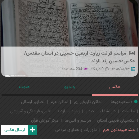
مراسم قرائت زیارت اربعین حسینی در آستان مقدس/
عکس:حسین زند الوند
۱۴۰۵/۰۵/۱۳
0 دیدگاه
234 مشاهده
عکس
ویدیو
صوت
دسته‌بندی‌ها
اماکن تاریخی ری
اماکن حرم
تصاویر ارسالی
جلسات
دارالشفاء
دیدار
زیارت و بازدید
علمی، فرهنگی و آموزشی
عکسهای قدیمی آستان
مراسم و آئین‌ها
مرکز آموزش قرآن
مشاهیرمدفون حرم
نذورارات و هدایای مردمی
ارسال عکس