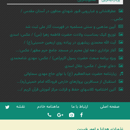
عطرافشانی و غبارروبی قبور شهدای مدفون در آستان مقدس /
عکس...
آیین مذهبی و سنتی مسلمیه در فهرست آثار ملی ثبت شد
توزیع کیک بمناسبت ولادت حضرت فاطمه زهرا (س) / عکس: اسدی
آیت الله محمدی ریشهری در پیاده روی اربعین حسینی(ع) /
آغاز عزاداری دهه اول محرم در مسجد جامع حرم مطهر/ عکس:...
ویژه برنامه مبعث حضرت رسول اکرم(ص) / عکس: مهدی شامحمدی
دعای توسل / عکس: جلال اسدی
زیارتنامه حضرت عبدالعظیم (ع) با نوای حاج مهدی سماواتی
استقبال از مسافرین پروازهای خارجی فرودگاه امام خمینی(ره)...
آئین اختتامیه کلاسهای حفظ و قرائت مرکز آموزش قرآن کریم /...
صفحه اصلی
ارتباط با ما
ماهنامه خادم
نقشه
نذورات، هدایا و امور خیرین