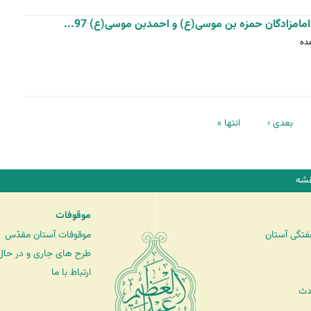
مزادگان حمزه بن موسی(ع) و احمدبن موسی(ع) 97...
بعدی ›
انتها »
شه
موقوفات
فتگی آستان
موقوفات آستان مقدّس
طرح های جاری و در حال 
ارتباط با ما
دث