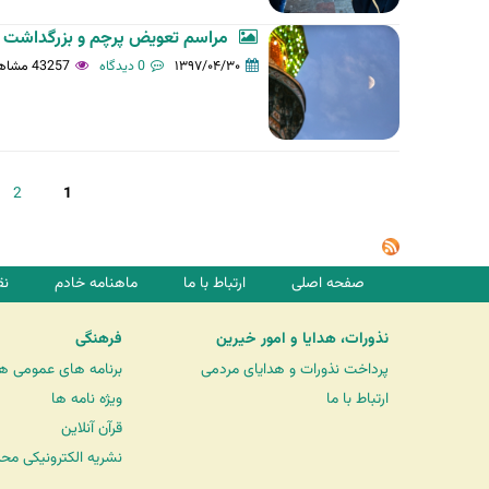
مراسم تعویض پرچم و بزرگداشت اما
۱۳۹۷/۰۴/۳۰
0 دیدگاه
43257 مشاهده
ص
2
1
ف
ح
ه‌
صفحه اصلی
ارتباط با ما
ماهنامه خادم
نق
ه
ا
نذورات، هدایا و امور خیرین
فرهنگی
پرداخت نذورات و هدایای مردمی
برنامه های عمومی ه
ارتباط با ما
ویژه نامه ها
قرآن آنلاین
نشریه الکترونیکی مح