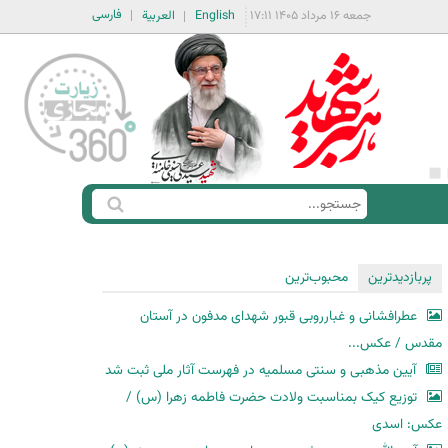
فارسی
جمعه ۱۶ مرداد ۱۴۰۵ ۱۷:۱۱
English
العربية
ج
ف
س
ر
ت
م
پربازدیدترین
محبوب‌ترین
ج
ج
و
عطرافشانی و غبارروبی قبور شهدای مدفون در آستان
س
مقدس / عکس...
ت
آیین مذهبی و سنتی مسلمیه در فهرست آثار ملی ثبت شد
ج
توزیع کیک بمناسبت ولادت حضرت فاطمه زهرا (س) /
و
عکس: اسدی