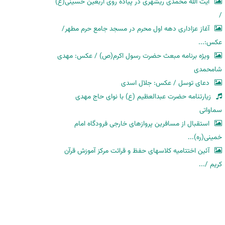
آیت الله محمدی ریشهری در پیاده روی اربعین حسینی(ع)
/
آغاز عزاداری دهه اول محرم در مسجد جامع حرم مطهر/
عکس:...
ویژه برنامه مبعث حضرت رسول اکرم(ص) / عکس: مهدی
شامحمدی
دعای توسل / عکس: جلال اسدی
زیارتنامه حضرت عبدالعظیم (ع) با نوای حاج مهدی
سماواتی
استقبال از مسافرین پروازهای خارجی فرودگاه امام
خمینی(ره)...
آئین اختتامیه کلاسهای حفظ و قرائت مرکز آموزش قرآن
کریم /...