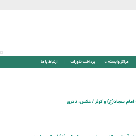
Jump to navigation
مراکز وابسته
پرداخت نذورات
ارتباط با ما
مام سجاد(ع) و کوثر / عکس: نادری