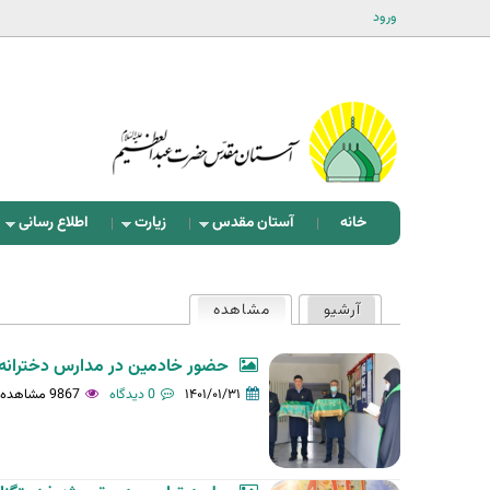
ورود
خانه
آستان مقدس
زیارت
اطلاع رسانی
ت
آرشیو
مشاهده
(لبه فعال)
ب‌
ه
حضور خادمین در مدارس دخترانه ا
ا
۱۴۰۱/۰۱/۳۱
0 دیدگاه
9867 مشاهده
ی
ا
و