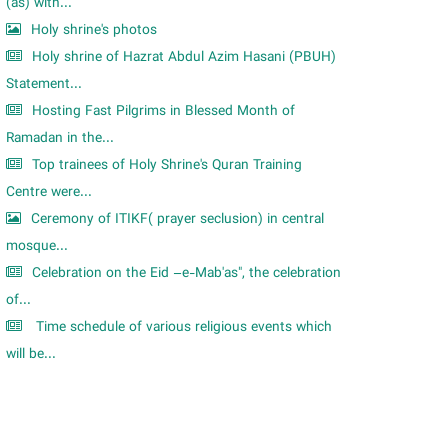
m
(as) with...
Holy shrine's photos
Holy shrine of Hazrat Abdul Azim Hasani (PBUH)
Statement...
Hosting Fast Pilgrims in Blessed Month of
Ramadan in the...
Top trainees of Holy Shrine's Quran Training
Centre were...
Ceremony of ITIKF( prayer seclusion) in central
mosque...
Celebration on the Eid –e-Mab'as", the celebration
of...
Time schedule of various religious events which
will be...