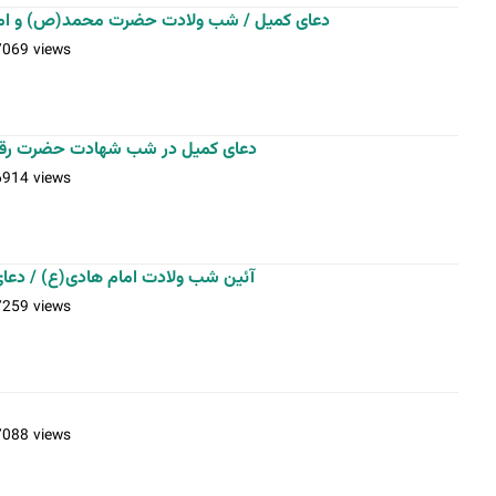
دعای کمیل / شب ولادت حضرت محمد(ص) و ام
7069 views
دعای کمیل در شب شهادت حضرت رق
6914 views
آئین شب ولادت امام هادی(ع) / د
7259 views
7088 views