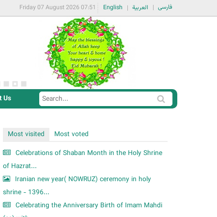
فارسی
Friday 07 August 2026 07:51
English
العربية
t Us
S
S
e
e
a
a
Most visited
Most voted
r
r
c
Celebrations of Shaban Month in the Holy Shrine
c
h
of Hazrat...
h
Iranian new year( NOWRUZ) ceremony in holy
f
shrine - 1396...
o
Celebrating the Anniversary Birth of Imam Mahdi
r