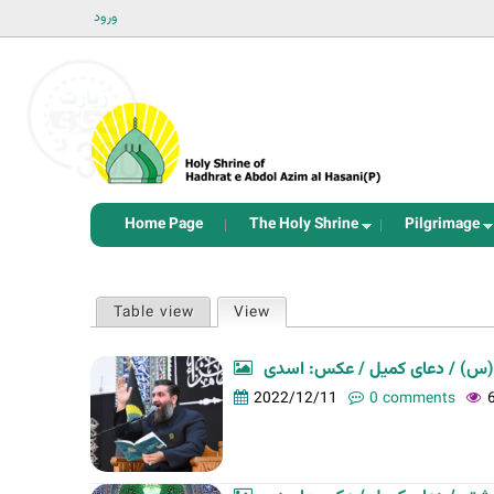
ورود
Home Page
The Holy Shrine
Pilgrimage
P
Table view
View
(active tab)
r
i
س) / دعای کمیل / عکس: اسدی
m
2022/12/11
0 comments
a
r
y