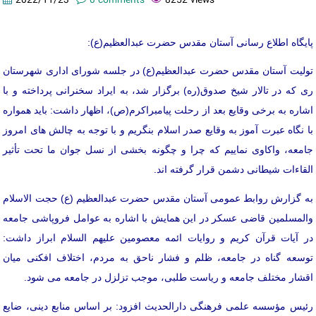
2022/11/23
0 comments
8252 views
پایگاه اطلاع رسانی آستان مقدس حضرت عبدالعظیم(ع):
تولیت آستان مقدس حضرت عبدالعظیم(ع) در جلسه شورای اداری شهرستان
ری که در تالار شیخ صدوق(ره) برگزار شد، به ایراد سخنرانی پرداخته و با
اشاره به برخی وقایع بعد از رحلت پیامبراکرم(ص)، اظهار داشت: باید همواره
با نگاه عبرت آموز به وقایع صدر اسلام بنگریم و با توجه به چالش های امروز
جامعه، واکاوی نماییم که چرا و چگونه بخشی از نسل جوان ما تحت تأثیر
القاءات شیطانی دشمن قرار گرفته اند.
به گزارش روابط عمومی آستان مقدس حضرت عبدالعظیم (ع) حجت الاسلام
والمسلمین قاضی عسکر در این همایش با اشاره به عوامل فروپاشی جامعه
در آیات قرآن کریم و روایات ائمه معصومین علیهم السلام ابراز داشت:
توسعه گناه در جامعه، ظلم و فشار ناحق به مردم، اختلاف افکنی میان
اقشار مختلف جامعه و ریاست طلبی، موجب تزلزل در جامعه می شود.
رئیس مؤسسه علمی فرهنگی دارالحدیث افزود: بر اساس منابع دینی، ضایع