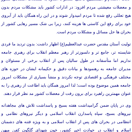
و معضلات معیشتی مردم افزود: در ادارات کشور باید مشکلات مردم بدون
هیچ تعللی رفع شده تا مردم امیدوار شوند و در این راه همگان باید از آبروی
خود برای رفع این کاستی ها هزینه کنند، زیرا بی شک مسیر رهایی کشور از
بحران ها حل مسائل و مشکلات مردم است.
تولیت آستان مقدس حضرت عبدالعظیم(ع) اظهار داشت: بدون تردید ما فردی
شایسته تر، جامع تر و دلسوزتر از رهبر معظم انقلاب برای رهبری جامعه
نداریم اما متأسفانه در طول سالیان پس از انقلاب برخی از مسئولان و
مدیران جامعه به رهنمودها و بیانات دقیق و حکیمانه ایشان در حوزه های
مختلف فرهنگی و اقتصادی توجه نکردند و منشأ بسیاری از مشکلات امروز
جامعه همین موضوع بوده است؛ لذا امروز همگان باید اطاعت از رهبری را به
عنوان مهمترین راهبرد برای برون رفت از معضلات کشور مد نظر قرار دهند.
وی در پایان ضمن گرامیداشت هفته بسیج و پاسداشت تلاش های مجاهدانه
نیروهای بسیج، سپاه پاسدارن انقلاب اسلامی و دیگر نیروهای نظامی و
انتظامی در بحران های پس از انقلاب اسلامی و به ویژه فتنه های دشمنان
اسلام و انقلاب در حوادث اخیر کشور، خون شهدای گلگون کفن میهن