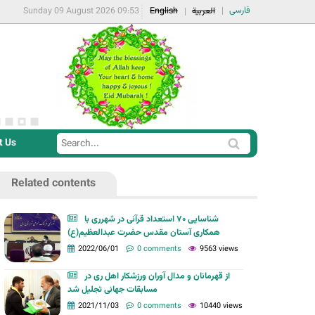
فارسی
Sunday 09 August 2026 09:53
English
العربية
t Us
S
S
e
e
a
Related contents
a
r
r
c
شناسایی ۷۰ استعداد قرآنی در شهرری با
c
همکاری آستان مقدس حضرت عبدالعظیم(ع)
h
h
2022/06/01
0 comments
9563 views
f
از قهرمانان و مدال آوران ورزشکار اهل ری در
o
مسابقات جهانی تجلیل شد
r
2021/11/03
0 comments
10440 views