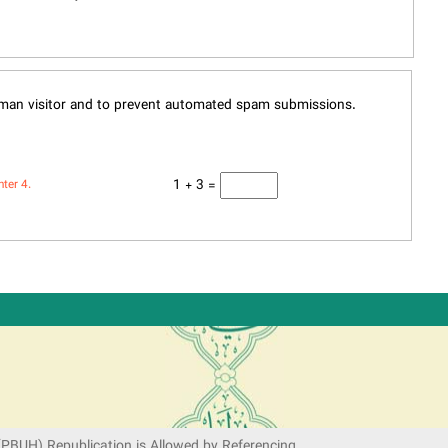
human visitor and to prevent automated spam submissions.
1 + 3 =
nter 4.
(PBUH) Republication is Allowed by Referencing