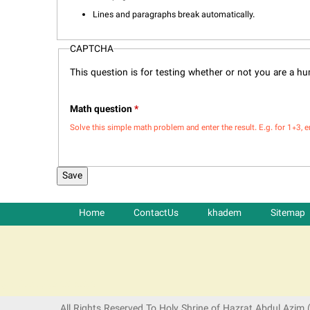
Lines and paragraphs break automatically.
CAPTCHA
This question is for testing whether or not you are a 
Math question
*
Solve this simple math problem and enter the result. E.g. for 1+3, e
Home
ContactUs
khadem
Sitemap
شرکت کشتیرانی ترنگ دریا
All Rights Reserved To Holy Shrine of Hazrat Abdul Azim 