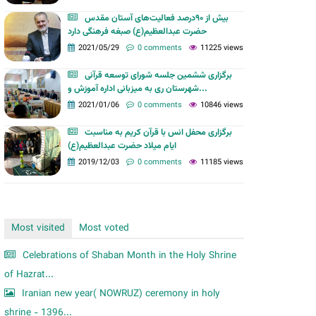
m
بیش از ۹۰درصد فعالیت‌های آستان مقدس
حضرت عبدالعظیم(ع) صبغه فرهنگی دارد
2021/05/29
0 comments
11225 views
برگزاری ششمین جلسه شورای توسعه قرآنی
شهرستان ری به میزبانی اداره آموزش و...
2021/01/06
0 comments
10846 views
برگزاری محفل انس با قرآن کریم به مناسبت
ایام میلاد حضرت عبدالعظیم(ع)
2019/12/03
0 comments
11185 views
Most visited
Most voted
Celebrations of Shaban Month in the Holy Shrine
of Hazrat...
Iranian new year( NOWRUZ) ceremony in holy
shrine - 1396...