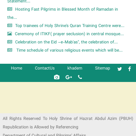
Statement...
Hosting Fast Pilgrims in Blessed Month of Ramadan in
the...
Top trainees of Holy Shrine's Quran Training Centre were...
Ceremony of ITIKF( prayer seclusion) in central mosque...
Celebration on the Eid –e-Mab'as", the celebration of...
Time schedule of various religious events which will be...
Home
ContactUs
khadem
Sitemap
شرکت کشتیرانی ترنگ دریا
All Rights Reserved To Holy Shrine of Hazrat Abdul Azim (PBUH)
Republication is Allowed by Referencing
Department of Cultural and Pilgrims' Affairs