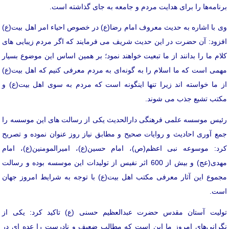
برنامه‌ها را برای هدایت مردم و جامعه به جای گذاشته است.
وی با اشاره به حدیث معروف امام رضا(ع) در خصوص احیاء امر اهل بیت(ع)
افزود: آن حضرت در این حدیث شریف می فرمایند که اگر مردم زیبایی های
کلام ما را بدانند از ما تبعیت خواهند نمود؛ بر همین اساس این موضوع بسیار
مهمی است که ما اسلام را به گونه‌ای به مردم معرفی کنیم که اهل بیت(ع)
از ما خواسته اند زیرا تنها اینگونه است که مردم به سوی اهل بیت(ع) و
مکتب تشیع جذب می شوند.
رئیس موسسه علمی فرهنگی دارالحدیث یکی از رسالت های این موسسه را
جمع آوری احادیث و روایات صحیح و مطابق نیاز روز عنوان نموده و تصریح
کرد: موسوعه نبی اعظم(ص)، امام حسین(ع)، امیرالمومنین(ع)، امام
مهدی(عج) و بیش از 600 اثر نفیس از تولیدات این موسسه بوده و رسالت
مجموع این آثار معرفی مکتب اهل بیت(ع) با توجه به شرایط امروز جهان
است.
تولیت آستان مقدس حضرت عبدالعظیم حسنی (ع) تاکید کرد: یکی از
نگرانی‌های امروز ما این است که مطالب ضعیف و نادرست را عده ای در