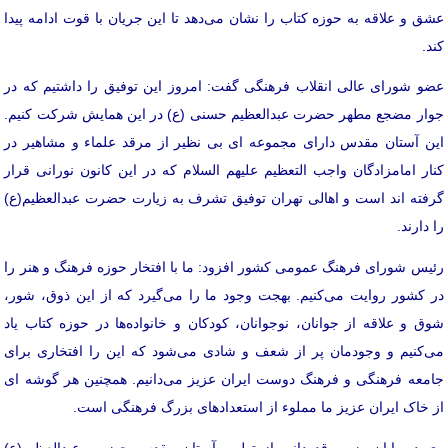
عشق و علاقه به حوزه کتاب را نشان می‌دهد تا این جریان با قوت ادامه پیدا
کند.
عضو شورای عالی انقلاب فرهنگی گفت: امروز این توفیق را داشتیم که در
جوار مضجع مطهر حضرت عبدالعظیم حسنی (ع) در این همایش شرکت کنیم.
این آستان مقدس دارای مجموعه ای بی نظیر از مرقد علماء و مشاهیر در
کنار امامزادگان واجب التعظیم علیهم السلام که در این کانون نورانی قرار
گرفته اند است و اهالی تهران توفیق تشرف به زیارت حضرت عبدالعظیم(ع)
را دارند.
رئیس شورای فرهنگ عمومی کشور افزود: ما با افتخار حوزه فرهنگ و هنر را
در کشور روایت می‌کنیم. بهجت وجود ما را می‌گیرد که از این ذوق، شور،
شوق و علاقه از جوانان، نوجوانان، کودکان و خانواده‌ها در حوزه کتاب یاد
می‌کنیم و وجودمان پر از شعف و شادی می‌شود‌ که این را افتخاری برای
جامعه فرهنگی و فرهنگ دوست ایران عزیز می‌دانیم‌. همچنین هر گوشه ای
از خاک ایران عزیز ما مملوء از استعداد‌های بزرگ فرهنگی است.
وی در پایان ضمن قدردانی از تولیت آستان مقدس حضرت عبدالعظیم(ع)