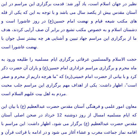
نظیر در جهان اسلام است، یاد آور شد: قدمت برگزاری این مراسم در این
آستان مقدس بیش از یکصد سال می باشد و با توجه به این که یکی از قله
های مکتب شیعه قیام و نهضت امام حسین(ع) در روز عاشورا است و
دشمنان اسلام و به خصوص مکتب تشیع در برابر آن صف آرایی کردند، هدف
ما از برگزاری این مراسم جهاد تبیین و آشنایی هر چه بیشتر نسل جوان با
نهضت عاشورا است.
حجت الاسلام والمسلمین عرفاتی برگزاری ایام مسلمیه را طلیعه ورود به
ماه محرم و برگزاری مراسم عزاداری امام حسین(ع) و یاران آن حضرت ذکر
کرد و با بیانی از حضرت امام خمینی(ره) که "ما هرچه داریم از محرم و صفر
است"، اظهار داشت: یکی از اهداف مهم برگزاری این مراسم جلب محبت
مردم به اهل بیت علیهم السلام است.
معاون امور علمی و فرهنگی آستان مقدس حضرت عبدالعظیم (ع) با بیان این
که ایام مسلمیه امسال از روز دوشنبه 12 خرداد در صحن اصلی آستان
مقدس حضرت عبدالعظیم (ع) برگزار می شود، اظهار داشت: این مراسم با
اقامه نماز جماعت مغرب و عشاء آغاز می شود و در ادامه با قرائت قرآن و