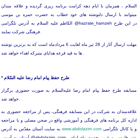
السلام ، همزمان با ایام دهه کرامت برنامه ریزی گردیده و علاقه مندان
میتوانند با ارسال دلنوشته های خود خطاب به حضرت حمزه بن موسی
الکاظم علیه السلام به آدرس تلگرامی @hazrate_hamzeh در این طرح
فرهنگی شرکت نمایند.
مهلت ارسال آثار از 28 تیر ماه لغایت 6 مردادماه است که به برترین نوشته
ها به قید قرعه هدایای متبرکه اهداء خواهد شد .
* طرح حفظ پیام امام رضا علیه السّلام
مسابقه طرح حفظ پیام امام رضا علیه‌السلام به صورت حضوری برگزار
خواهد شد.
علاقه‌مندان به شرکت در این مسابقه فرهنگی، پس از مراجعه حضوری به
اداره کل برنامه های فرهنگی و آموزشی واقع در صحن مصلی و یا مراجعه
و یا کانال تلگرامی
www.abdolazim.com
به سایت آستان مقدّس به آدرس
آستان به آدرس @abdolazim_com ، متن فارسی و عربی حدیث پیام امام