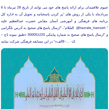
عموم علاقمندان برای ارائه پاسخ های خود می توانند از تاریخ 28 تیرماه تا 6
مردادماه با یکی از روش های "پر کردن پاسخنامه و تحویل آن به اداره کل
برنامه های فرهنگی و آموزشی آستان مقدّس حضرت عبدالعظیم علیه
السّلام"، "ارسال پاسخ های صحیح به آدرس تلگرامی @hazrate_hamzeh "
و "ارسال پاسخ های صحیح به شماره پیامکی 300051220 «طبق نمونه 1ج –
2د- ...- 8الف»" در این مسابقه فرهنگی شرکت نمایند.