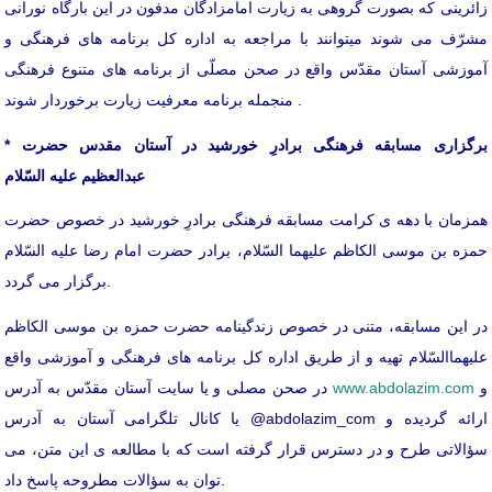
زائرینی که بصورت گروهی به زیارت امامزادگان مدفون در این بارگاه نورانی
مشرّف می شوند میتوانند با مراجعه به اداره کل برنامه های فرهنگی و
آموزشی آستان مقدّس واقع در صحن مصلّی از برنامه های متنوع فرهنگی
منجمله برنامه معرفیت زیارت برخوردار شوند .
* برگزاری مسابقه فرهنگی برادرِ خورشید در آستان مقدس حضرت
عبدالعظیم علیه السّلام
همزمان با دهه ی کرامت مسابقه فرهنگی برادرِ خورشید در خصوص حضرت
حمزه بن موسی الکاظم علیهما السّلام، برادر حضرت امام رضا علیه السّلام
برگزار می گردد.
در این مسابقه، متنی در خصوص زندگینامه حضرت حمزه بن موسی الکاظم
علیهماالسّلام تهیه و از طریق اداره کل برنامه های فرهنگی و آموزشی واقع
و
www.abdolazim.com
در صحن مصلی و یا سایت آستان مقدّس به آدرس
یا کانال تلگرامی آستان به آدرس @abdolazim_com ارائه گردیده و
سؤالاتی طرح و در دسترس قرار گرفته است که با مطالعه ی این متن، می
توان به سؤالات مطروحه پاسخ داد.