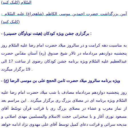
السّلام
(کلیک کنید)
- آیین بزرگداشت حضرت احمدبن موسی الکاظم (شاهچراغ) علیه السّلام
(کلیک کنید)
- برگزاری جشن ویژه کودکان (هیئت نوباوگان حسینی) :
به مناسبت دهه کرامت و در سالروز میلاد حضرت امام رضا علیه السّلام روز
پنجشنبه دوازدهم مردادماه در تالار شیخ صدوق (ره) آستان مقدّس حضرت
عبدالعظیم علیه السّلام ویژه برنامه جشن کودکان رضوی از ساعت 17 الی
19 برگزار میگردد .
- ویژه برنامه سالروز میلاد حضرت ثامن الحجج علی بن موسی الرضا (ع)
روز پنجشنبه دوازدهم مردادماه مصادف با شب میلاد حضرت امام رضا علیه
السّلام ویژه برنامه ای در مصلای بزرگ ری برگزار میگردد . این مراسم بعد
از نماز مغرب و عشاء در مصلای بزرگ ری با قرائت قرآن توسّط آقای
مسعود نوری آغاز و با سخنرانی حجت الاسلام والمسلمین مهدی اصلانی و
مدیحه سرائی و قرائت دعای کمیل توسط آقای علی مهدوی نژاد ادامه خواهد