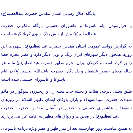
پایگاه اطلاع رسانی آستان مقدس حضرت عبدالعظیم(ع):
با فرارسیدن ایام تاسوعا و عاشورای حسینی بارگاه ملکوتی حضرت
عبدالعظیم(ع) بیش از پیش رنگ و بوی کربلا گرفته است.
به گزارش روابط عمومی آستان مقدس حضرت عبدالعظیم(ع)، شهرری این
روز‌ها همچون دیگر شهر‌های ایران رنگ و بویی دیگر دارد و عطر محرم فضا
را پر کرده است و کربلای ایران، حرم مطهر حضرت عبدالعظیم(ع) مانند هر
ساله محیای حضور عاشقان و دلدادگان حضرت اباعبدالله الحسین(ع) در ایام
تاسوعا و عاشورای حسینی شده است.
طبق سنتی دیرینه، هیئات و دسته جات سینه زن و زنجیرزن سوگوار در ماتم
شهادت حضرت سیدالشهداء و یاران باوفای ایشان علیهم السلام در روزهای
تاسوعا و عاشورای حسینی با حضور در آستان مقدس حضرت حضرت
عبدالعظیم(ع) در صحن ها و رواق های مطهر به اقامه عزا می پردازند.
به همین مناسبت روز چهارشنبه بعد از نماز ظهر و عصر ویژه برنامه تاسوعای