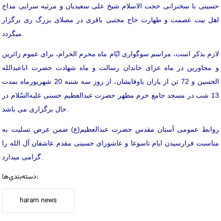
حسینی با سخنرانی حجت الاسلام شیخ علی سعیدیان و مرثیه سرایی مداح
اهل بیت عصمت و طهارت حاج مجتبی باقری در مصلای بزرگ ری برگزار
میگردد.
لازم بذکر است، مراسم سوگواری ایّام ماه محرم الحرام، برای عموم زائرین
و مجاورین در ماه عزای خاندان رسالت و ماه شهادت حضرت اباعبدالله
الحسین و 72 تن از یاران باوفایشان، از روز سه شنبه 20 شهریورماه بمدت
13 شب در مسجد جامع حرم مطهر حضرت عبدالعظیم حسنی علیه‌السّلام در
حال برگزاری می باشد.
روابط عمومی آستان مقدس حضرت عبدالعظیم(ع) ضمن عرض تسلیت به
مناسبت فرارسیدن ایام تاسوعا و عاشورای حسینی مقدم عاشقان آل الله را
گرامی میدارد.
دسته‌بندی‌ها:
haram news