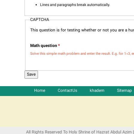
Lines and paragraphs break automatically.
CAPTCHA
This question is for testing whether or not you are a 
Math question
*
Solve this simple math problem and enter the result. E.g. for 1+3, e
Home
ContactUs
khadem
Sitemap
شرکت کشتیرانی ترنگ دریا
All Rights Reserved To Holy Shrine of Hazrat Abdul Azim 