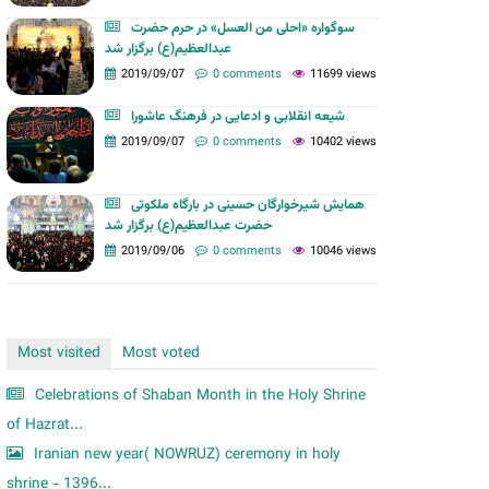
m
سوگواره «احلی من العسل» در حرم حضرت
عبدالعظیم(ع) برگزار شد
2019/09/07
0 comments
11699 views
شیعه انقلابی و ادعایی در فرهنگ عاشورا
2019/09/07
0 comments
10402 views
همایش شیرخوارگان حسینی در بارگاه ملکوتی
حضرت عبدالعظیم(ع) برگزار شد
2019/09/06
0 comments
10046 views
Most visited
Most voted
Celebrations of Shaban Month in the Holy Shrine
of Hazrat...
Iranian new year( NOWRUZ) ceremony in holy
shrine - 1396...