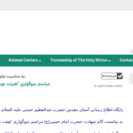
Jump to navigation
Related Centers
Trusteeship of The Holy Shrine
Contac
به مناسبت ایام شهادت سید و سالار شهیدان حضرت امام حسین(ع) برگزار می شود:
up
مراسم سوگواری "هیئت نوبا
0 users have voted.
پایگاه اطلاع رسانی آستان مقدس حضرت عبدالعظیم حسنی علیه السلام:
به مناسبت ایّام شهادت حضرت امام حسین(ع) مراسم سوگواری "هیئت نوب.