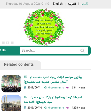
فارسی
Thursday 06 August 2026 01:40
English
العربية
t Us
S
S
e
e
a
Related contents
a
r
r
c
برگزاری مراسم قرائت زیارت ناحیه مقدسه در
c
آستان مقدس حضرت عبدالعظیم(ع)
h
h
2019/09/11
0 comments
16341 views
f
نماز باشکوه ظهرعاشورا در بارگاه منور حضرت
o
سیدالکریم(ع) اقامه شد
r
2019/09/10
0 comments
11298 views