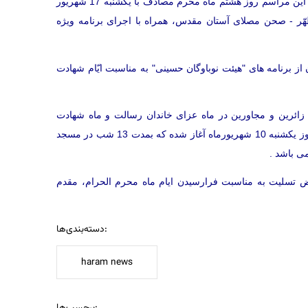
به گزارش روابط عمومی آستان مقدّس حضرت عبدالعظیم علیه السّلام، این مراسم روز هشتم ماه محرم مصادف با یکشنبه 17 شهریور
حرم مطهّر - صحن مصلای آستان مقدس، همراه با اجرای برنامه ویژه
از برنامه های "هیئت نوباوگان حسینی" به مناسبت ایّام شهادت
زائرین و مجاورین در ماه عزای خاندان رسالت و ماه شهادت
حضرت اباعبدالله الحسین و 72 تن از یاران باوفایشان علیهم‌السلام، از روز یکشنبه 10 شهریورماه آغاز شده که بمدت 13 شب در مسجد
 می باشد
 تسلیت به مناسبت فرارسیدن ایام ماه محرم الحرام، مقدم
دسته‌بندی‌ها:
haram news
برچسب‌ها: