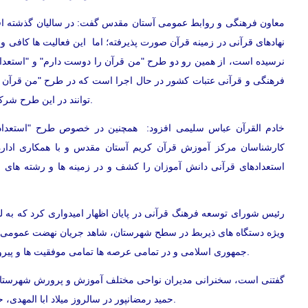
معاون فرهنگی و روابط عمومی آستان مقدس گفت: در سالیان گذشته اق
نهادهای قرآنی در زمینه قرآن صورت پذیرفته؛ اما این فعالیت ها کافی و
نرسیده است، از همین رو دو طرح "من قرآن را دوست دارم" و "استعدادی
فرهنگی و قرآنی عتبات کشور در حال اجرا است که در طرح "من قرآن ر
توانند در این طرح شرکت و تحت آموزش روخوانی و روانخوانی قرآن کریم قرار بگیرند.
خادم القرآن عباس سلیمی افزود: همچنین در خصوص طرح "استعدادیا
کارشناسان مرکز آموزش قرآن کریم آستان مقدس و با همکاری اداره
استعدادهای قرآنی دانش آموزان را کشف و در زمینه ها و رشته های م
رئیس شورای توسعه فرهنگ قرآنی در پایان اظهار امیدواری کرد که به لط
ویژه دستگاه های ذیربط در سطح شهرستان، شاهد جریان نهضت عمومی 
جمهوری اسلامی و در تمامی عرصه ها تمامی موفقیت ها و پیروزی ها به واسطه تمسّک به قرآن و فرهنگ متعالی آن بوده است.
گفتنی است، سخنرانی مدیران نواحی مختلف آموزش و پرورش شهرستان 
حمید رمضانپور در سالروز میلاد ابا المهدی، حضرت امام حسن عسکری(ع) از دیگر بخش های این مراسم بود.