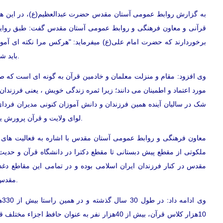
به گزارش روابط عمومی آستان مقدس حضرت عبدالعظیم(ع)، در این ه
قرآنی و معاون فرهنگی و روابط عمومی آستان مقدس گفت: طبق روایات ا
برخوردارند که حضرت امام علی(ع) میفرماید: "هرکس مرا نکته ای آموز
باید شاکر این نعمت بزرگ باشند که خداوند به ایشان اعطا نموده است.
وی افزود: مقام و منزلت معلمان و خادمین قرآن به گونه ای است که صا
مورد اعتماد و اطمینان می دانند؛ زیرا ثمره زندگی خویش ، یعنی فرزندان
شک در سالیان آینده همین فرزندان و دانش آموزان کنونی مدیران فرد
لوای ولایت و قرآن پرورش یابند، تضمین کننده آینده ای روشن برای ایران اسلامی خواهند بود.
معاون فرهنگی و روابط عمومی آستان مقدس با اشاره به فعالیت های آ
ملکوتی از مقطع پیش دبستانی تا مقطع دکترا در دانشگاه قرآن و حدیث
مقدس در کنار فرزندان ایران اسلامی بوده و در تمامی این مقاطع دغ
مقدس حضرت عبدالعظیم(ع) ترویج و توسعه فرهنگ قرآنی بوده است.