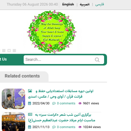
فارسی
العربية
English
Thursday 06 August 2026 00:40
t Us
S
S
e
e
a
Related contents
a
r
r
c
اولین دوره مسابقات استعدادیابی حفظ و
c
قرائت قرآن / آوای وحی / عکس: اسدی
h
h
2022/04/30
0 comments
9601 views
f
برگزاری آئین شب شعر «کرامت سبز» به
o
مناسبت ایام میلاد حضرت عبدالعظیم حسنی(ع)
r
2021/11/13
0 comments
10244 views