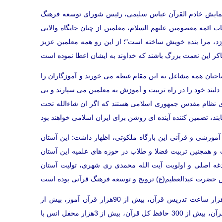
مایش خادم القرآن عباس سلیمی، رئیس شورای توسعه فرهنگ
ئمه معصومین علیهم السلام، معلمین از چنان جایگاه والایی
د، مرا بنده خویش ساخته است"؛ از این رو همه معلمین عزیز
حبان همه مشاغل به این مقام غبطه می خورند و آموزگاران را
 دلبند خود را در راه تربیت و آموزش به معلمین می سپارند و بی
ای نظام مقدس جمهوری اسلامی هستند که اگر ان شاءالله تحت
موزشی و قرآنی این بارگاه ملکوتی، اظهار داشت: این آستان
 و همچنین تربیت فضلا و طلاب در حوزه های علمیه این آستان
دغه اصلی و اولویت آیت الله محمدی ری شهری، تولیت آستان
وی ادامه داد: در طول 30 سال گذشته و در همین راستا بیش از 330هزار ساعت تدریس قرآن، بیش از 90هزار قرآن آموز، بیش از
10هزار کلاس قرآن، بیش از 40هزار نفر به عنوان حافظ اجزاء مختلف قرآن، بیش از 300 حافظ کل قرآن، بیش از 3هزار محفل انس با