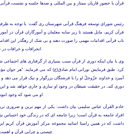
قرآن با حضور قاریان ممتاز و بین المللی و صدها جلسه و نشست قرآنی و
رئیس شورای توسعه فرهنگ قرآنی شهرستان ری گفت: با توجه به ظرفی
قرآن کریم، مایل هستند تا زیر سایه معلمان و آموزگاران قرآن در آم
ناب قرآنی اقدامات مهمی را صورت دهند و بی شک از رهگذر این اقدامات
انحرافات و خرافات در حال وقوع است به واسطه ترویج معرفت قرآنی خنثی خواهد شد.
وی با بیان اینکه دوری از قرآن سبب بسیاری از گرفتاری های اجتما
کرد: طبق فرمایش نورانی امام صادق(ع) که می فرمایند: "هر جوان مؤ
آمیزد و خداوند عزّوجلّ او را با فرشتگان بزرگوار و نیک قرار می دهد و 
دوری کند، در حقیقت شیطان در وجود او ساری و جاری خواهد شد و این بی
او می شود که وجود انبوه جوانان در ندامتگاه ها نتیجه فاصله گرفتن از فرهنگ قرآن است.
خادم القرآن عباس سلیمی بیان داشت: یکی از مهم ترین و ضروری ترین 
افراد جامعه به قرآن است؛ زیرا جامعه ای که در زندگی خود احساس نیاز
داشت که در همین راستا اساتید مجموعه مرکز آموزش قرآن کریم این بار
چیستی و چرایی قرآن و اهمیت معرفت قرآنی در مسیر رستگاری در دنیا و آخرت آشنا می کنند.