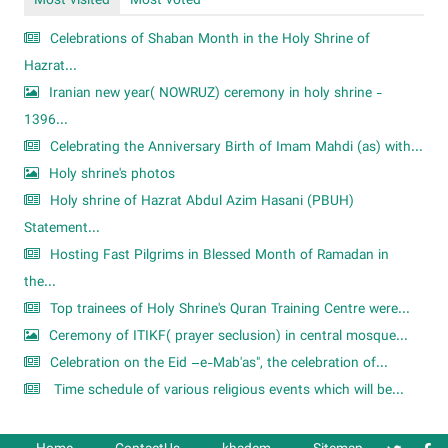
Most visited
Most voted
Celebrations of Shaban Month in the Holy Shrine of
Hazrat...
Iranian new year( NOWRUZ) ceremony in holy shrine -
1396...
Celebrating the Anniversary Birth of Imam Mahdi (as) with...
Holy shrine's photos
Holy shrine of Hazrat Abdul Azim Hasani (PBUH)
Statement...
Hosting Fast Pilgrims in Blessed Month of Ramadan in
the...
Top trainees of Holy Shrine's Quran Training Centre were...
Ceremony of ITIKF( prayer seclusion) in central mosque...
Celebration on the Eid –e-Mab'as", the celebration of...
Time schedule of various religious events which will be...