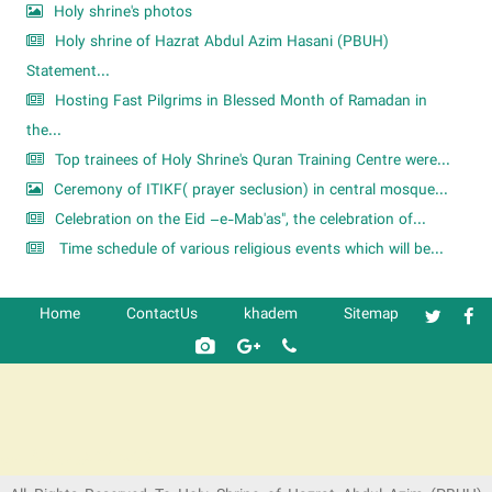
Holy shrine's photos
Holy shrine of Hazrat Abdul Azim Hasani (PBUH)
Statement...
Hosting Fast Pilgrims in Blessed Month of Ramadan in
the...
Top trainees of Holy Shrine's Quran Training Centre were...
Ceremony of ITIKF( prayer seclusion) in central mosque...
Celebration on the Eid –e-Mab'as", the celebration of...
Time schedule of various religious events which will be...
Home
ContactUs
khadem
Sitemap
شرکت کشتیرانی ترنگ دریا