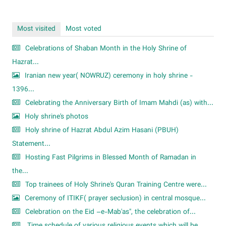
Most visited
Most voted
Celebrations of Shaban Month in the Holy Shrine of
Hazrat...
Iranian new year( NOWRUZ) ceremony in holy shrine -
1396...
Celebrating the Anniversary Birth of Imam Mahdi (as) with...
Holy shrine's photos
Holy shrine of Hazrat Abdul Azim Hasani (PBUH)
Statement...
Hosting Fast Pilgrims in Blessed Month of Ramadan in
the...
Top trainees of Holy Shrine's Quran Training Centre were...
Ceremony of ITIKF( prayer seclusion) in central mosque...
Celebration on the Eid –e-Mab'as", the celebration of...
Time schedule of various religious events which will be...