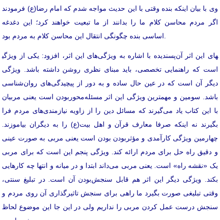
وی با بیان اینکه بنده وقتی با این حدیث مواجه شدم که امام رضا(ع) فرمودند
اگر مردم محاسن کلام ما را بدانند از ما تبعیت خواهند کرد؛ این دغدغه
اساسی بنده چگونگی انتقال این محاسن کلام به مردم بود.
پسندیده با اشاره به ویژگی‌های این اثر، افزود: یکی از ویژگی‎های این اثر آن
است که راهنمایی تخصصی، باید مبنای نظری روشن داشته باشد. ویژگی
دیگر آن است که در عین حال ساده و به دور از پیچیدگی‌های روان‌شناسی
باشد. سومین و مهمترین ویژگی این اثر مسئله‌محوربودن است یعنی مربیان
با این کتاب یاد می‌گیرند که مسائل دین را از زاویه نیازمندی‌های مردم فرا
بگیرند نه اینکه صرفا معارف قرآن و اهل بیت(ع) را به دیگران بیاموزند.
چهارمین ویژگی کارآمدی و مؤثربودن بودن است یعنی مربی به صورت عینی
و دقیق راه حل برای مردم ارائه کند. ویژگی پنجم این است که برای مربی
یک «نقشه راه» است. یعنی مربی می‌داند ابتدا و در میانه و انتها چه کارهایی
بکند. ویژگی دیگر این اثر هم قابل سنجش‌بودن آن است. در تبلیغ سنتی،
وقتی تبلیغی صورت بگیرد ما راهی برای سنجش تاثیرگذاری آن روی مردم و
سنجش درست عمل کردن مربی را نداریم ولی در این جا این موضوع لحاظ