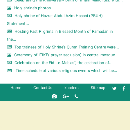
Celebrating the Anniversary Birth of Imam Mahdi (as) with...
Holy shrine's photos
Holy shrine of Hazrat Abdul Azim Hasani (PBUH)
Statement...
Hosting Fast Pilgrims in Blessed Month of Ramadan in
the...
Top trainees of Holy Shrine's Quran Training Centre were...
Ceremony of ITIKF( prayer seclusion) in central mosque...
Celebration on the Eid –e-Mab'as", the celebration of...
Time schedule of various religious events which will be...
Home
ContactUs
khadem
Sitemap
شرکت کشتیرانی ترنگ دریا